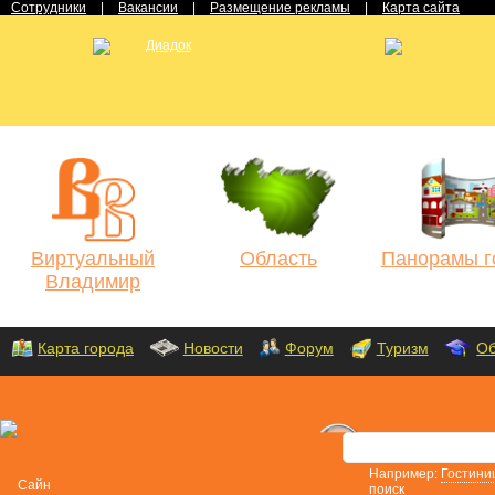
Сотрудники
|
Вакансии
|
Размещение рекламы
|
Карта сайта
Виртуальный
Область
Панорамы г
Владимир
Карта города
Новости
Форум
Туризм
Об
Например:
Гостини
поиск