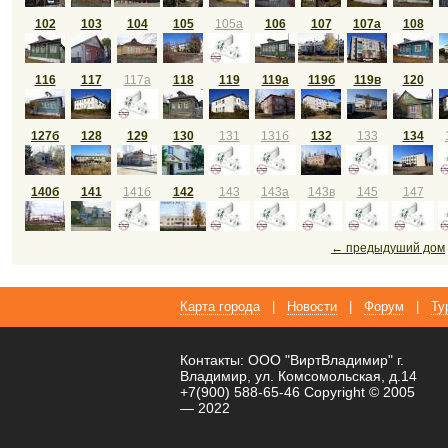
102
103
104
105
105а
106
107
107а
108
116
117
117а
118
119
119а
119б
119в
120
127б
128
129
130
131
131б
132
133
134
140б
141
141б
142
143
143а
143в
145
147
← предыдуший дом
Карта города
|
Новости
|
Форум
|
Ту
Контакты: ООО "ВиртВладимир" г.
Владимир, ул. Комсомольская, д.14
+7(900) 588-65-46 Copyright © 2005
— 2022