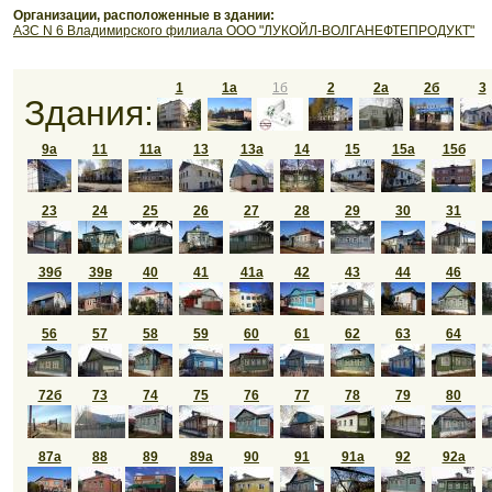
Организации, расположенные в здании:
АЗС N 6 Владимирского филиала ООО "ЛУКОЙЛ-ВОЛГАНЕФТЕПРОДУКТ"
1
1а
1б
2
2а
2б
3
Здания:
9а
11
11а
13
13а
14
15
15а
15б
23
24
25
26
27
28
29
30
31
39б
39в
40
41
41а
42
43
44
46
56
57
58
59
60
61
62
63
64
72б
73
74
75
76
77
78
79
80
87а
88
89
89а
90
91
91а
92
92а