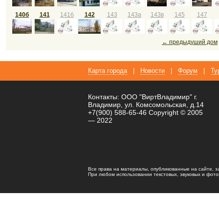
140б
141
141б
142
143
143а
143в
145
147
← предыдуший дом
Карта города
|
Новости
|
Форум
|
Ту
Контакты: ООО "ВиртВладимир" г.
Владимир, ул. Комсомольская, д.14
+7(900) 588-65-46 Copyright © 2005
— 2022
Все права на материалы, опубликованные на сайте, 
При любом использовании текстовых, звуковых и фотома