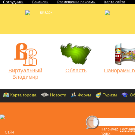
Сотрудники
|
Вакансии
|
Размещение рекламы
|
Карта сайта
Виртуальный
Область
Панорамы г
Владимир
Карта города
Новости
Форум
Туризм
Об
Например:
Гостини
поиск