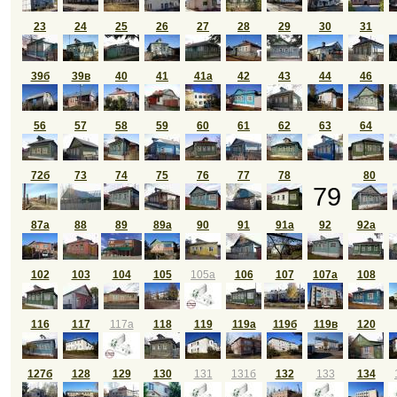
23
24
25
26
27
28
29
30
31
39б
39в
40
41
41а
42
43
44
46
56
57
58
59
60
61
62
63
64
72б
73
74
75
76
77
78
80
79
87а
88
89
89а
90
91
91а
92
92а
102
103
104
105
105а
106
107
107а
108
116
117
117а
118
119
119а
119б
119в
120
127б
128
129
130
131
131б
132
133
134