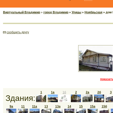
Виртуальный Владимир
»
город Владимир
»
Улицы
»
Ноябрьская
» дом 
cообщить другу
показать
1
1а
1б
2
2а
2б
3
Здания:
9а
11
11а
13
13а
14
15
15а
15б