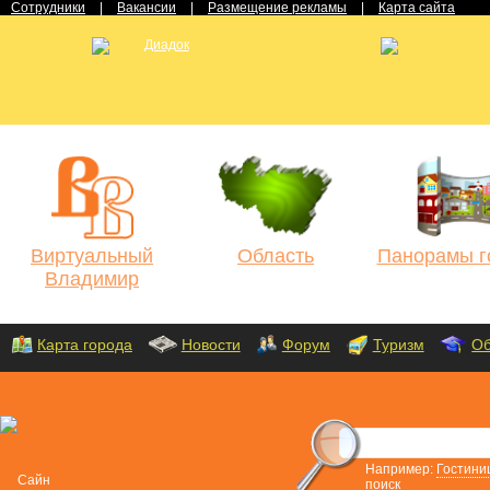
Сотрудники
|
Вакансии
|
Размещение рекламы
|
Карта сайта
Виртуальный
Область
Панорамы г
Владимир
Карта города
Новости
Форум
Туризм
Об
Например:
Гостини
поиск