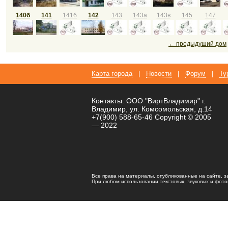
140б
141
141б
142
143
143а
143в
145
147
← предыдуший дом
Карта города
|
Новости
|
Форум
|
Ту
Контакты: ООО "ВиртВладимир" г.
Владимир, ул. Комсомольская, д.14
+7(900) 588-65-46 Copyright © 2005
— 2022
Все права на материалы, опубликованные на сайте, 
При любом использовании текстовых, звуковых и фотома