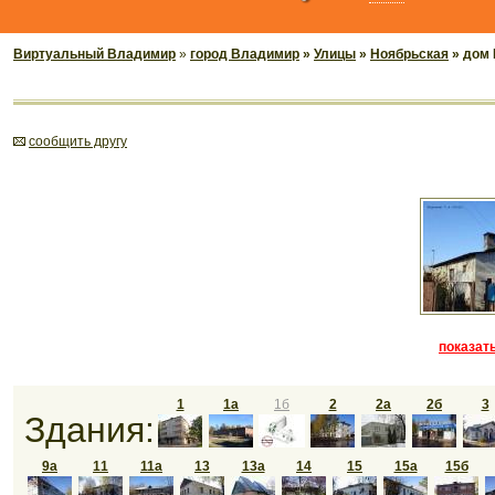
Виртуальный Владимир
»
город Владимир
»
Улицы
»
Ноябрьская
» дом 
cообщить другу
показать
1
1а
1б
2
2а
2б
3
Здания:
9а
11
11а
13
13а
14
15
15а
15б