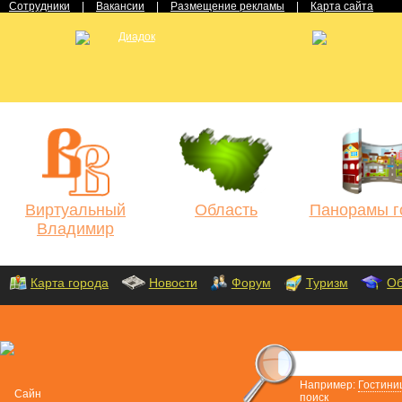
Сотрудники
|
Вакансии
|
Размещение рекламы
|
Карта сайта
Виртуальный
Область
Панорамы г
Владимир
Карта города
Новости
Форум
Туризм
Об
Например:
Гостини
поиск