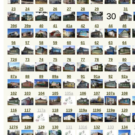
23
24
25
26
27
28
29
31
30
39б
39в
40
41
41а
42
43
44
46
56
57
58
59
60
61
62
63
64
72б
73
74
75
76
77
78
79
80
87а
88
89
89а
90
91
91а
92
92а
102
103
104
105
105а
106
107
107а
108
116
117
117а
118
119
119а
119б
119в
120
127б
128
129
130
131
131б
132
133
134