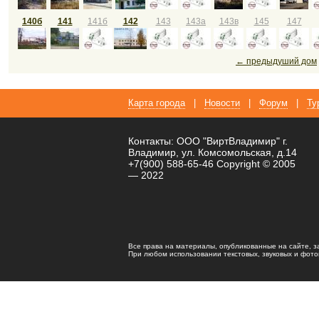
140б
141
141б
142
143
143а
143в
145
147
← предыдуший дом
Карта города
|
Новости
|
Форум
|
Ту
Контакты: ООО "ВиртВладимир" г.
Владимир, ул. Комсомольская, д.14
+7(900) 588-65-46 Copyright © 2005
— 2022
Все права на материалы, опубликованные на сайте, 
При любом использовании текстовых, звуковых и фотома