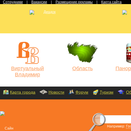
Сотрудники
|
Вакансии
|
Размещение рекламы
|
Карта сайта
Виртуальный
Область
Панор
Владимир
Карта города
Новости
Форум
Туризм
Об
Например:
Го