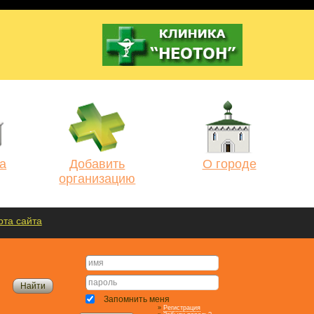
а
Добавить
О городе
организацию
рта сайта
Запомнить меня
»
Регистрация