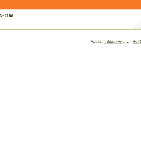
 № 115б
Адрес:
г. Владимир
, ул.
Ноя