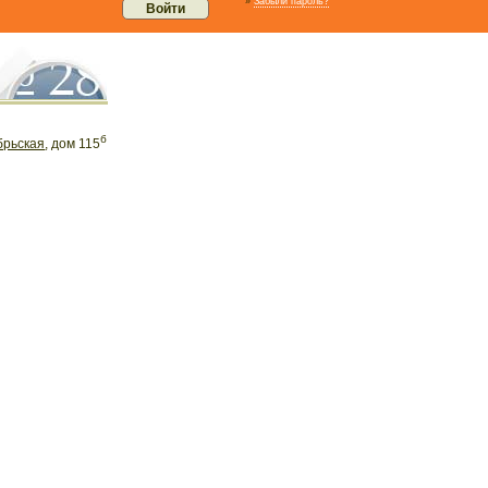
»
Забыли пароль?
б
брьская
, дом 115