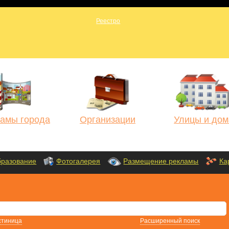
амы города
Организации
Улицы и дом
разование
Фотогалерея
Размещение рекламы
Ка
стиница
Расширенный поиск