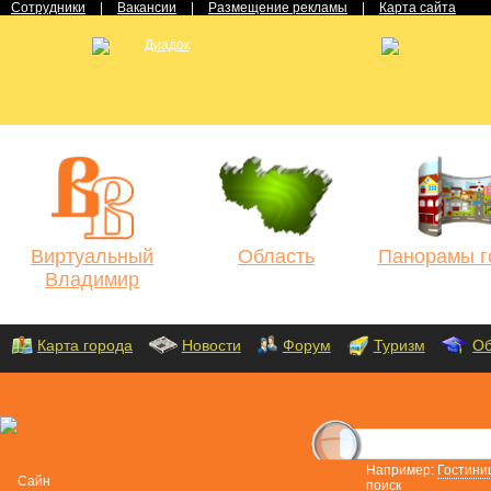
Сотрудники
|
Вакансии
|
Размещение рекламы
|
Карта сайта
Виртуальный
Область
Панорамы г
Владимир
Карта города
Новости
Форум
Туризм
Об
Например:
Гостини
поиск