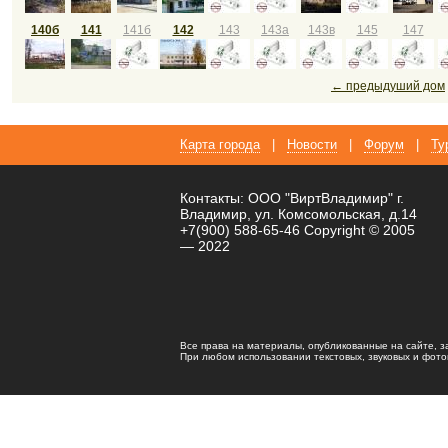
140б
141
141б
142
143
143а
143в
145
147
← предыдуший дом
Карта города
|
Новости
|
Форум
|
Ту
Контакты: ООО "ВиртВладимир" г.
Владимир, ул. Комсомольская, д.14
+7(900) 588-65-46 Copyright © 2005
— 2022
Все права на материалы, опубликованные на сайте, 
При любом использовании текстовых, звуковых и фотома