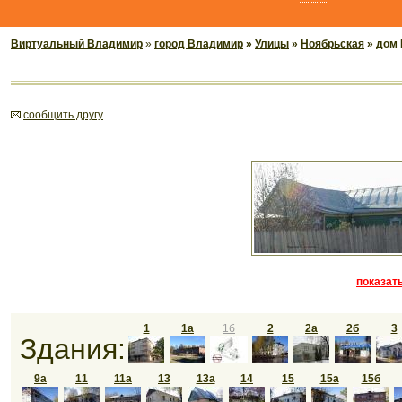
Виртуальный Владимир
»
город Владимир
»
Улицы
»
Ноябрьская
» дом 
cообщить другу
показать
1
1а
1б
2
2а
2б
3
Здания:
9а
11
11а
13
13а
14
15
15а
15б