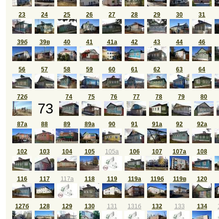
23
24
25
26
27
28
29
30
31
39б
39в
40
41
41а
42
43
44
46
56
57
58
59
60
61
62
63
64
72б
74
75
76
77
78
79
80
73
87а
88
89
89а
90
91
91а
92
92а
102
103
104
105
105а
106
107
107а
108
116
117
117а
118
119
119а
119б
119в
120
127б
128
129
130
131
131б
132
133
134