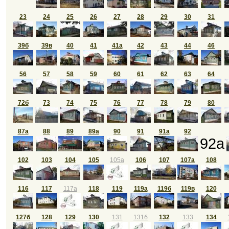
23
24
25
26
27
28
29
30
31
39б
39в
40
41
41а
42
43
44
46
56
57
58
59
60
61
62
63
64
72б
73
74
75
76
77
78
79
80
87а
88
89
89а
90
91
91а
92
92а
102
103
104
105
105а
106
107
107а
108
116
117
117а
118
119
119а
119б
119в
120
127б
128
129
130
131
131б
132
133
134