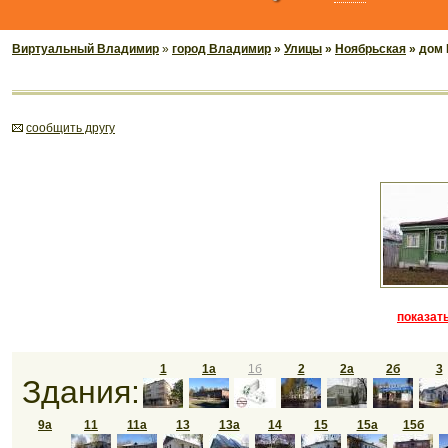
Виртуальный Владимир
»
город Владимир
»
Улицы
»
Ноябрьская
» дом 
cообщить другу
показать
1
1а
1б
2
2а
2б
3
Здания:
9а
11
11а
13
13а
14
15
15а
15б