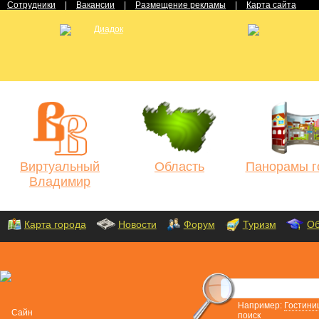
Сотрудники
|
Вакансии
|
Размещение рекламы
|
Карта сайта
Виртуальный
Область
Панорамы г
Владимир
Карта города
Новости
Форум
Туризм
Об
Например:
Гостини
поиск