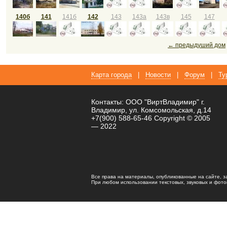
140б
141
141б
142
143
143а
143в
145
147
← предыдуший дом
Карта города
|
Новости
|
Форум
|
Ту
Контакты: ООО "ВиртВладимир" г.
Владимир, ул. Комсомольская, д.14
+7(900) 588-65-46 Copyright © 2005
— 2022
Все права на материалы, опубликованные на сайте, 
При любом использовании текстовых, звуковых и фотома