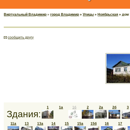
Виртуальный Владимир
»
город Владимир
»
Улицы
»
Ноябрьская
» дом
cообщить другу
1
1а
1б
2
2а
2б
3
Здания:
11а
13
13а
14
15
15а
15б
16
17