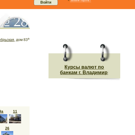
»
Забыли пароль?
а
брьская
, дом 83
Курсы валют по
банкам г. Владимир
:
9а
11
26