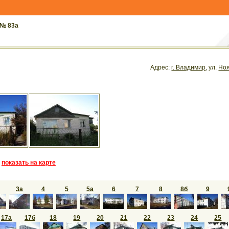
 № 83а
Адрес:
г. Владимир
, ул.
Ноя
показать на карте
3а
4
5
5а
6
7
8
8б
9
17а
17б
18
19
20
21
22
23
24
25