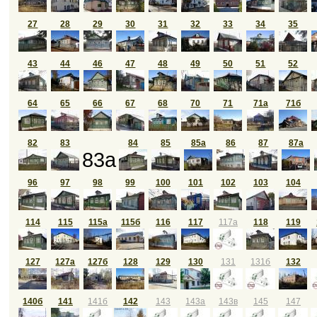
27
28
29
30
31
32
33
34
35
43
44
46
47
48
49
50
51
52
64
65
66
67
68
70
71
71а
71б
82
83
84
85
85а
86
87
87а
83а
96
97
98
99
100
101
102
103
104
114
115
115а
115б
116
117
117а
118
119
127
127а
127б
128
129
130
131
131б
132
140б
141
141б
142
143
143а
143в
145
147