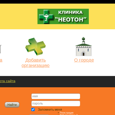
а
Добавить
О городе
организацию
рта сайта
Запомнить меня
»
Регистрация