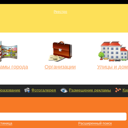
амы города
Организации
Улицы и дом
разование
Фотогалерея
Размещение рекламы
Ка
стиница
Расширенный поиск