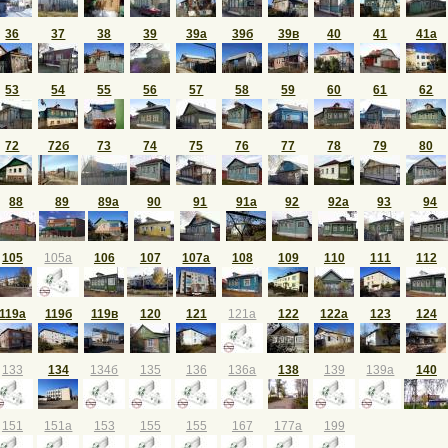
36
37
38
39
39а
39б
39в
40
41
41а
53
54
55
56
57
58
59
60
61
62
72
72б
73
74
75
76
77
78
79
80
88
89
89а
90
91
91а
92
92а
93
94
105
105а
106
107
107а
108
109
110
111
112
119а
119б
119в
120
121
121а
122
122а
123
124
133
134
134б
135
136
136а
138
139
139а
140
151
151а
153
155
155
167
177а
199