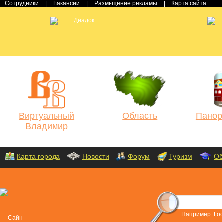
Сотрудники
|
Вакансии
|
Размещение рекламы
|
Карта сайта
Виртуальный
Область
Панор
Владимир
Карта города
Новости
Форум
Туризм
Об
Например:
Го