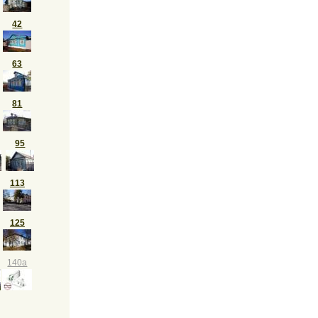
42
63
81
95
113
125
140а