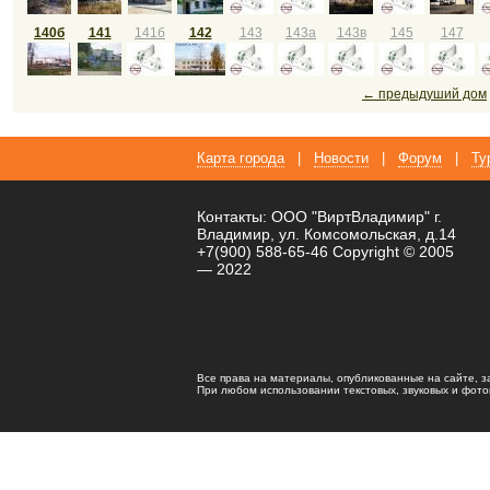
140б
141
141б
142
143
143а
143в
145
147
← предыдуший дом
Карта города
|
Новости
|
Форум
|
Ту
Контакты: ООО "ВиртВладимир" г.
Владимир, ул. Комсомольская, д.14
+7(900) 588-65-46 Copyright © 2005
— 2022
Все права на материалы, опубликованные на сайте, 
При любом использовании текстовых, звуковых и фотома