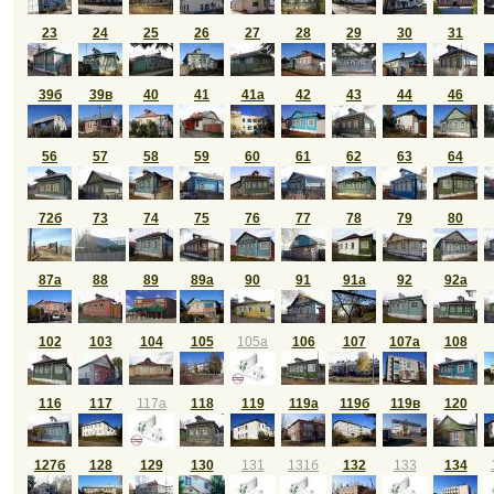
23
24
25
26
27
28
29
30
31
39б
39в
40
41
41а
42
43
44
46
56
57
58
59
60
61
62
63
64
72б
73
74
75
76
77
78
79
80
87а
88
89
89а
90
91
91а
92
92а
102
103
104
105
105а
106
107
107а
108
116
117
117а
118
119
119а
119б
119в
120
127б
128
129
130
131
131б
132
133
134