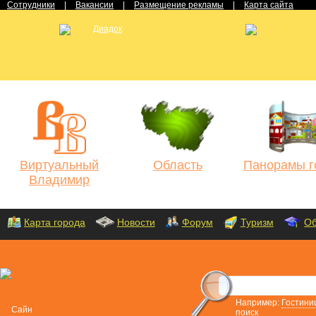
Сотрудники
|
Вакансии
|
Размещение рекламы
|
Карта сайта
Виртуальный
Область
Панорамы г
Владимир
Карта города
Новости
Форум
Туризм
Об
Например:
Гостини
поиск