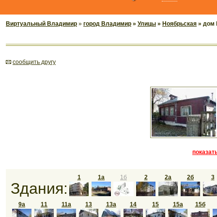
Виртуальный Владимир
»
город Владимир
»
Улицы
»
Ноябрьская
» дом 
cообщить другу
показать
1
1а
1б
2
2а
2б
3
Здания:
9а
11
11а
13
13а
14
15
15а
15б