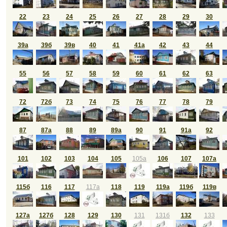
22
23
24
25
26
27
28
29
30
39а
39б
39в
40
41
41а
42
43
44
55
56
57
58
59
60
61
62
63
72
72б
73
74
75
76
77
78
79
87
87а
88
89
89а
90
91
91а
92
101
102
103
104
105
105а
106
107
107а
115б
116
117
117а
118
119
119а
119б
119в
127а
127б
128
129
130
131
131б
132
133