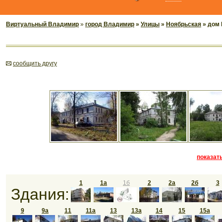
Виртуальный Владимир
»
город Владимир
»
Улицы
»
Ноябрьская
» дом 
cообщить другу
показать
1
1а
1б
2
2а
2б
3
Здания:
9
9а
11
11а
13
13а
14
15
15а