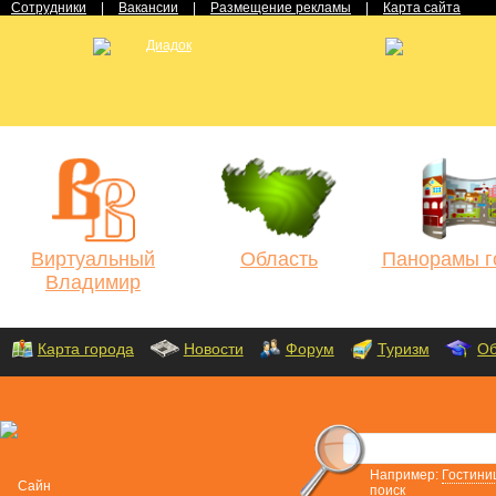
Сотрудники
|
Вакансии
|
Размещение рекламы
|
Карта сайта
Виртуальный
Область
Панорамы г
Владимир
Карта города
Новости
Форум
Туризм
Об
Например:
Гостини
поиск