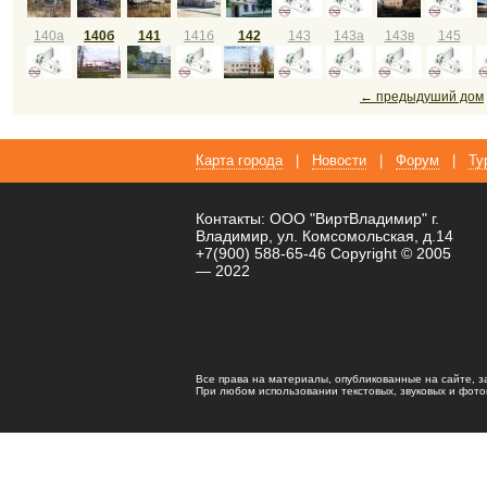
140а
140б
141
141б
142
143
143а
143в
145
← предыдуший дом
Карта города
|
Новости
|
Форум
|
Ту
Контакты: ООО "ВиртВладимир" г.
Владимир, ул. Комсомольская, д.14
+7(900) 588-65-46 Copyright © 2005
— 2022
Все права на материалы, опубликованные на сайте, 
При любом использовании текстовых, звуковых и фотома