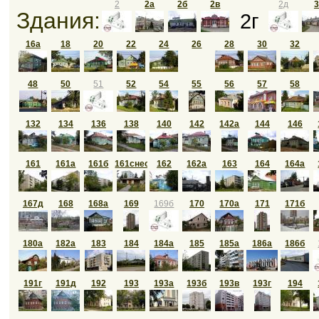
2
2а
2б
2в
2д
3
Здания:
2г
16а
18
20
22
24
26
28
30
32
48
50
51
52
54
55
56
57
58
132
134
136
138
140
142
142а
144
146
161
161а
161б
161снесен
162
162а
163
164
164а
167д
168
168а
169
169б
170
170а
171
171б
180а
182а
183
184
184а
185
185а
186а
186б
191г
191д
192
193
193а
193б
193в
193г
194