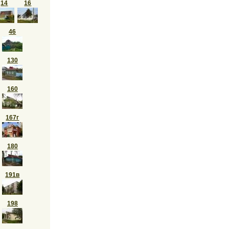
14
16
46
130
160
167г
180
191в
198