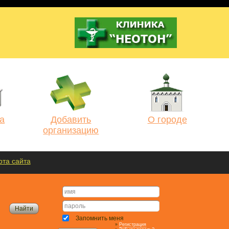
а
Добавить
О городе
организацию
рта сайта
Запомнить меня
»
Регистрация