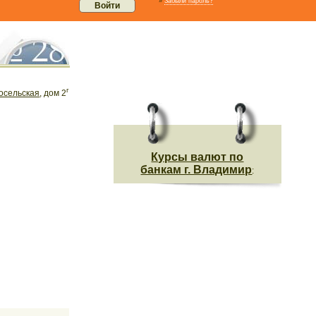
»
Забыли пароль?
г
осельская
, дом 2
Курсы валют по
банкам г. Владимир
: