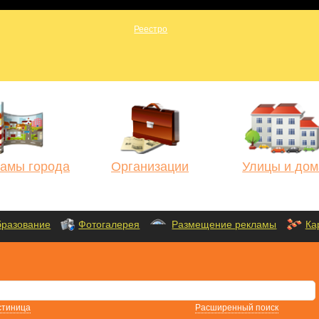
амы города
Организации
Улицы и дом
разование
Фотогалерея
Размещение рекламы
Ка
стиница
Расширенный поиск