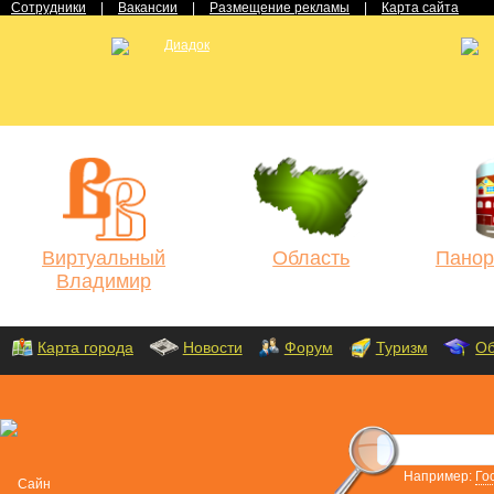
Сотрудники
|
Вакансии
|
Размещение рекламы
|
Карта сайта
Виртуальный
Область
Панор
Владимир
Карта города
Новости
Форум
Туризм
Об
Например:
Го