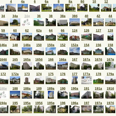
4
4а
6
6а
8
8а
8б
10
12
34
34а
34д
36
38
38а
38б
40
42
44
59
60
62
62а
64
66
124
126
127
128
146а
148
148а
150
150а
152
152а
154
156
158
164б
165
165а
165б
166
166а
167
167а
167б
167в
172
172а
173
174
175
176
177
177а
178
179а
186и
188
188а
189
189а
190
190а
191
191а
191б
194а
195
195а
195б
195в
196
196а
197
197а
197б