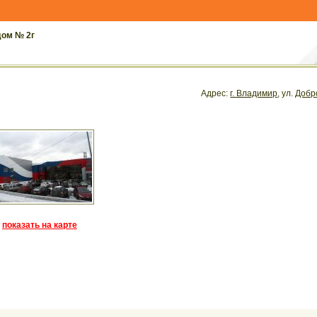
дом № 2г
Адрес:
г. Владимир
, ул.
Добр
показать на карте