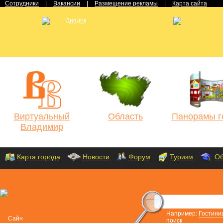
Сотрудники
|
Вакансии
|
Размещение рекламы
|
Карта сайта
Виртуальный
Область
Панорамы г
Владимир
Карта города
Новости
Форум
Туризм
Об
Например:
Гостини
поиск