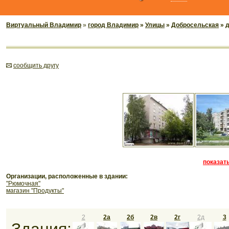
Виртуальный Владимир
»
город Владимир
»
Улицы
»
Добросельская
» 
cообщить другу
показать
Организации, расположенные в здании:
"Рюмочная"
магазин "Продукты"
2
2а
2б
2в
2г
2д
3