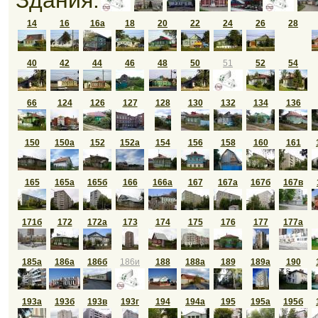
Здания:
14
16
16а
18
20
22
24
26
28
40
42
44
46
48
50
51
52
54
66
124
126
127
128
130
132
134
136
150
150а
152
152а
154
156
158
160
161
165
165а
165б
166
166а
167
167а
167б
167в
171б
172
172а
173
174
175
176
177
177а
185а
186а
186б
186и
188
188а
189
189а
190
193а
193б
193в
193г
194
194а
195
195а
195б