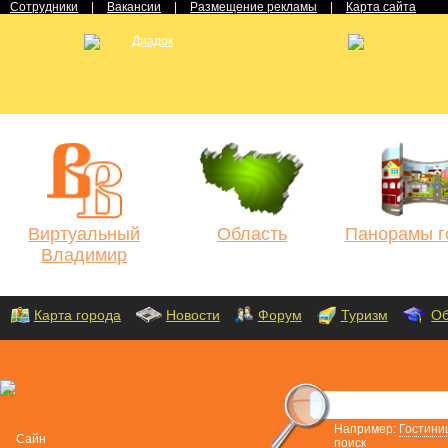
Сотрудники
|
Вакансии
|
Размещение рекламы
|
Карта сайта
Виртуальный
Область
Панорамы г
Владимир
Карта города
Новости
Форум
Туризм
Об
Например:
Гостини
поиск