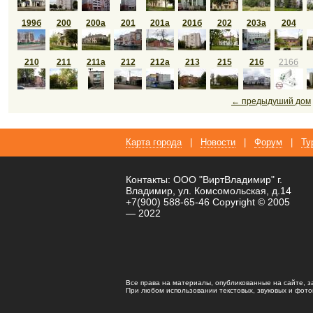
199б
200
200а
201
201а
201б
202
203а
204
210
211
211а
212
212а
213
215
216
216б
← предыдуший дом
Карта города
|
Новости
|
Форум
|
Ту
Контакты: ООО "ВиртВладимир" г.
Владимир, ул. Комсомольская, д.14
+7(900) 588-65-46 Copyright © 2005
— 2022
Все права на материалы, опубликованные на сайте, 
При любом использовании текстовых, звуковых и фотома