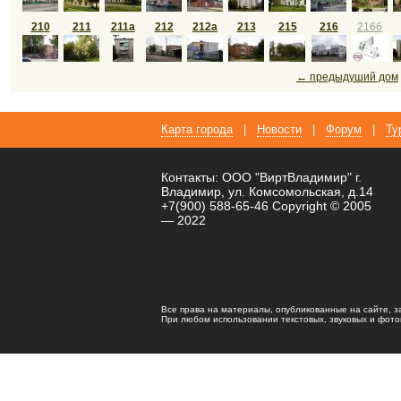
210
211
211а
212
212а
213
215
216
216б
← предыдуший дом
Карта города
|
Новости
|
Форум
|
Ту
Контакты: ООО "ВиртВладимир" г.
Владимир, ул. Комсомольская, д.14
+7(900) 588-65-46 Copyright © 2005
— 2022
Все права на материалы, опубликованные на сайте, 
При любом использовании текстовых, звуковых и фотома