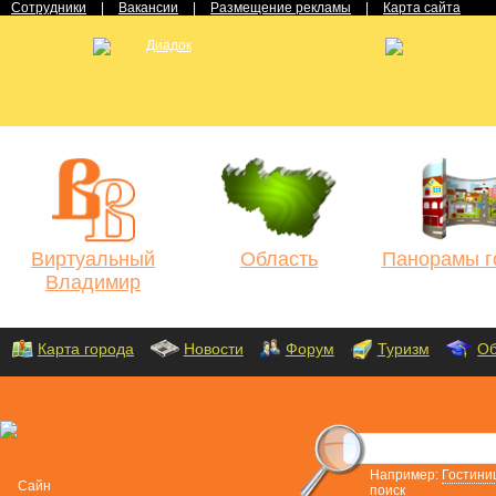
Сотрудники
|
Вакансии
|
Размещение рекламы
|
Карта сайта
Виртуальный
Область
Панорамы г
Владимир
Карта города
Новости
Форум
Туризм
Об
Например:
Гостини
поиск