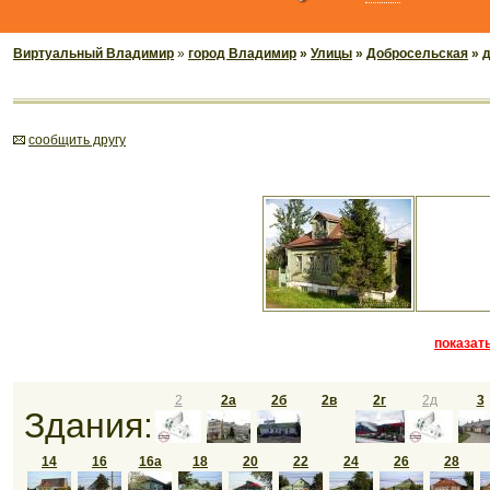
Виртуальный Владимир
»
город Владимир
»
Улицы
»
Добросельская
» 
cообщить другу
показать
2
2а
2б
2в
2г
2д
3
Здания:
14
16
16а
18
20
22
24
26
28