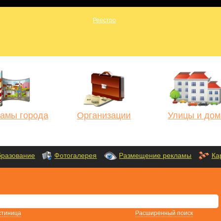
амы города
Организации
Улицы и дом
разование
Фотогалерея
Размещение рекламы
Ка
стиница
Расширенный поиск