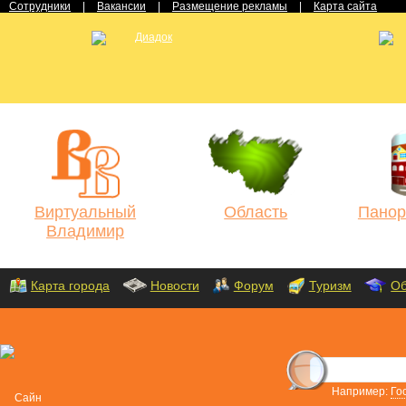
Сотрудники
|
Вакансии
|
Размещение рекламы
|
Карта сайта
Виртуальный
Область
Панор
Владимир
Карта города
Новости
Форум
Туризм
Об
Например:
Го