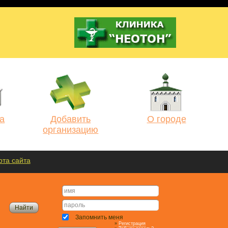
а
Добавить
О городе
организацию
рта сайта
Запомнить меня
»
Регистрация