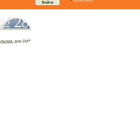
»
Забыли пароль?
а
ельская
, дом 184