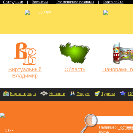
Сотрудники
|
Вакансии
|
Размещение рекламы
|
Карта сайта
Виртуальный
Область
Панорамы г
Владимир
Карта города
Новости
Форум
Туризм
Об
Например:
Гостини
поиск