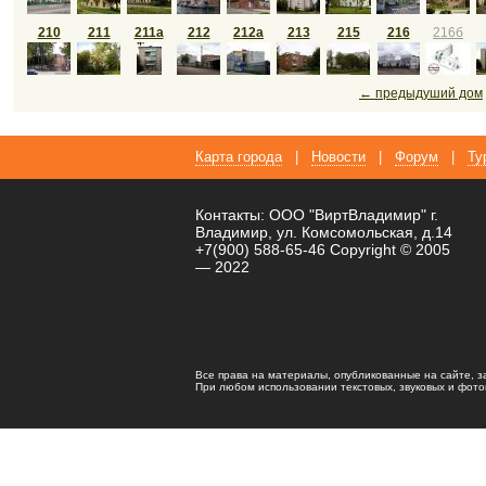
210
211
211а
212
212а
213
215
216
216б
← предыдуший дом
Карта города
|
Новости
|
Форум
|
Ту
Контакты: ООО "ВиртВладимир" г.
Владимир, ул. Комсомольская, д.14
+7(900) 588-65-46 Copyright © 2005
— 2022
Все права на материалы, опубликованные на сайте, 
При любом использовании текстовых, звуковых и фотома