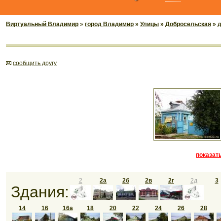
Виртуальный Владимир
»
город Владимир
»
Улицы
»
Добросельская
» 
cообщить другу
показать
2
2а
2б
2в
2г
2д
3
Здания:
14
16
16а
18
20
22
24
26
28