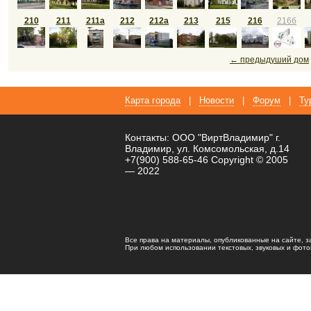
210
211
211а
212
212а
213
215
216
216б
← предыдуший дом
Карта города
|
Новости
|
Форум
|
Ту
Контакты: ООО "ВиртВладимир" г.
Владимир, ул. Комсомольская, д.14
+7(900) 588-65-46 Copyright © 2005
— 2022
Все права на материалы, опубликованные на сайте, 
При любом использовании текстовых, звуковых и фотома