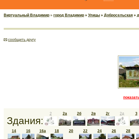
Виртуальный Владимир
»
город Владимир
»
Улицы
»
Добросельская
» 
cообщить другу
показать
2
2а
2б
2в
2г
2д
3
Здания:
14
16
16а
18
20
22
24
26
28