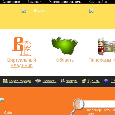
Сотрудники
|
Вакансии
|
Размещение рекламы
|
Карта сайта
Виртуальный
Область
Панорамы г
Владимир
Карта города
Новости
Форум
Туризм
Об
Например:
Гостини
поиск