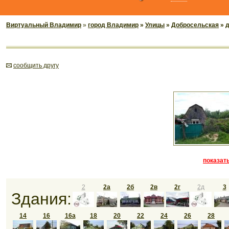
Виртуальный Владимир
»
город Владимир
»
Улицы
»
Добросельская
» 
cообщить другу
показать
2
2а
2б
2в
2г
2д
3
Здания:
14
16
16а
18
20
22
24
26
28