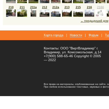
210
211
211а
212
212а
213
215
216
216б
← предыдуший дом
Карта города
|
Новости
|
Форум
|
Ту
Контакты: ООО "ВиртВладимир" г.
Владимир, ул. Комсомольская, д.14
+7(900) 588-65-46 Copyright © 2005
— 2022
Все права на материалы, опубликованные на сайте, 
При любом использовании текстовых, звуковых и фотома