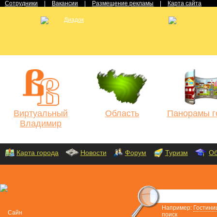
Сотрудники
|
Вакансии
|
Размещение рекламы
|
Карта сайта
Виртуальный
Область
Панорамы г
Владимир
Карта города
Новости
Форум
Туризм
Об
Например:
Гостини
поиск