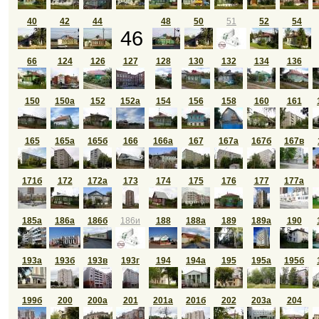
40
42
44
48
50
51
52
54
46
66
124
126
127
128
130
132
134
136
150
150а
152
152а
154
156
158
160
161
165
165а
165б
166
166а
167
167а
167б
167в
171б
172
172а
173
174
175
176
177
177а
185а
186а
186б
186и
188
188а
189
189а
190
193а
193б
193в
193г
194
194а
195
195а
195б
199б
200
200а
201
201а
201б
202
203а
204