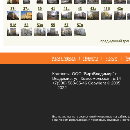
37г
37д
39
41
41а
43
43а
43б
43в
51б
53
53а
55
57
57а
← предыдуший дом
Карта города
|
Новости
|
Форум
|
Ту
Контакты: ООО "ВиртВладимир" г.
Владимир, ул. Комсомольская, д.14
+7(900) 588-65-46 Copyright © 2005
— 2022
Все права на материалы, опубликованные на сайте, 
При любом использовании текстовых, звуковых и фотома