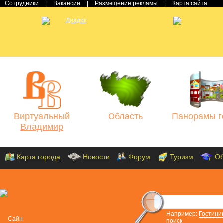
Сотрудники
|
Вакансии
|
Размещение рекламы
|
Карта сайта
Виртуальный
Область
Панорамы г
Владимир
Карта города
Новости
Форум
Туризм
Об
Например:
Гостини
поиск