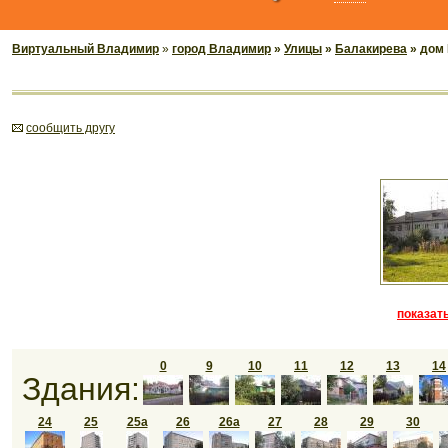
Виртуальный Владимир
»
город Владимир
»
Улицы
»
Балакирева
» дом
cообщить другу
показать
0
9
10
11
12
13
14
Здания:
24
25
25а
26
26а
27
28
29
30