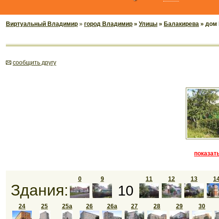
Виртуальный Владимир
»
город Владимир
»
Улицы
»
Балакирева
» дом
cообщить другу
показать
0
9
11
12
13
1
Здания:
10
24
25
25а
26
26а
27
28
29
30