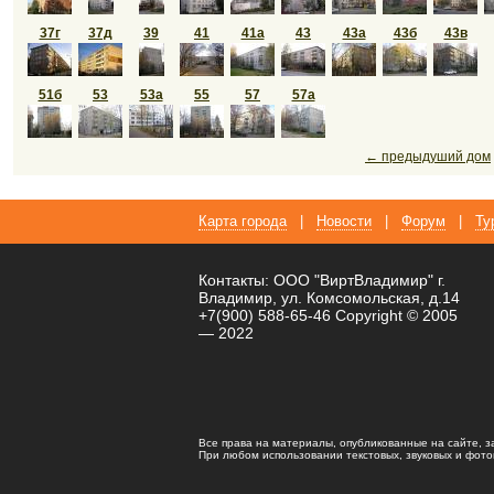
37г
37д
39
41
41а
43
43а
43б
43в
51б
53
53а
55
57
57а
← предыдуший дом
Карта города
|
Новости
|
Форум
|
Ту
Контакты: ООО "ВиртВладимир" г.
Владимир, ул. Комсомольская, д.14
+7(900) 588-65-46 Copyright © 2005
— 2022
Все права на материалы, опубликованные на сайте, 
При любом использовании текстовых, звуковых и фотома