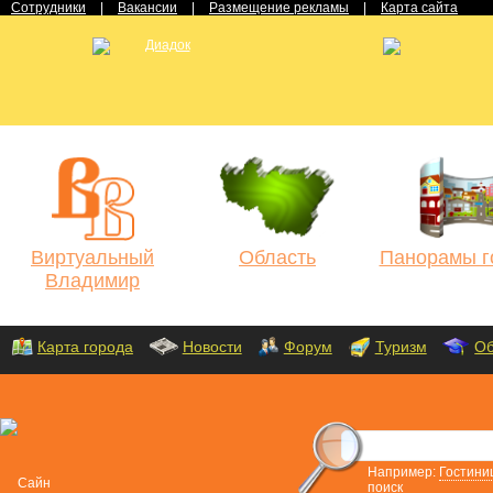
Сотрудники
|
Вакансии
|
Размещение рекламы
|
Карта сайта
Виртуальный
Область
Панорамы г
Владимир
Карта города
Новости
Форум
Туризм
Об
Например:
Гостини
поиск