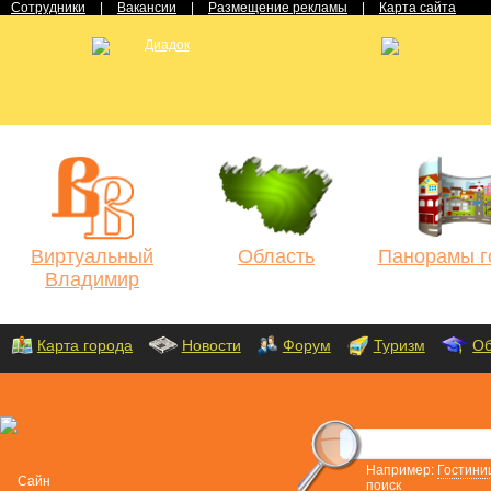
Сотрудники
|
Вакансии
|
Размещение рекламы
|
Карта сайта
Виртуальный
Область
Панорамы г
Владимир
Карта города
Новости
Форум
Туризм
Об
Например:
Гостини
поиск