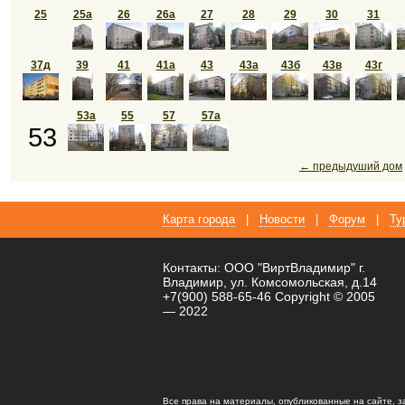
25
25а
26
26а
27
28
29
30
31
37д
39
41
41а
43
43а
43б
43в
43г
53а
55
57
57а
53
← предыдуший дом
Карта города
|
Новости
|
Форум
|
Ту
Контакты: ООО "ВиртВладимир" г.
Владимир, ул. Комсомольская, д.14
+7(900) 588-65-46 Copyright © 2005
— 2022
Все права на материалы, опубликованные на сайте, 