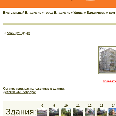
Виртуальный Владимир
»
город Владимир
»
Улицы
»
Балакирева
» дом
cообщить другу
показать
Организации, расположенные в здании:
Детский клуб "Аврора"
0
9
10
11
12
13
14
Здания: