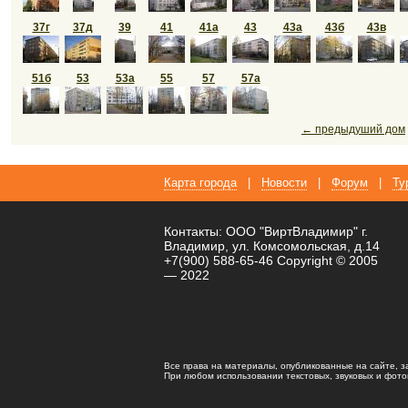
37г
37д
39
41
41а
43
43а
43б
43в
51б
53
53а
55
57
57а
← предыдуший дом
Карта города
|
Новости
|
Форум
|
Ту
Контакты: ООО "ВиртВладимир" г.
Владимир, ул. Комсомольская, д.14
+7(900) 588-65-46 Copyright © 2005
— 2022
Все права на материалы, опубликованные на сайте, 
При любом использовании текстовых, звуковых и фотома