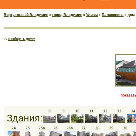
Виртуальный Владимир
»
город Владимир
»
Улицы
»
Балакирева
» дом
cообщить другу
показать
0
9
10
11
12
13
14
Здания:
24
25
25а
26
26а
27
28
29
30