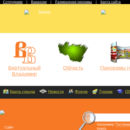
Сотрудники
|
Вакансии
|
Размещение рекламы
|
Карта сайта
Виртуальный
Область
Панорамы г
Владимир
Карта города
Новости
Форум
Туризм
Об
Например:
Гостини
поиск