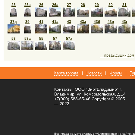
25
25а
26
26а
27
28
29
30
31
37д
39
41
41а
43
43а
43б
43в
43г
53
53а
55
57
57а
← предыдуший дом
Карта города
|
Новости
|
Форум
|
Ту
Контакты: ООО "ВиртВладимир" г.
Владимир, ул. Комсомольская, д.14
+7(900) 588-65-46 Copyright © 2005
— 2022
Все права на материалы, опубликованные на сайте, 