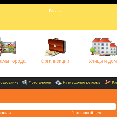
амы города
Организации
Улицы и дом
разование
Фотогалерея
Размещение рекламы
Ка
стиница
Расширенный поиск