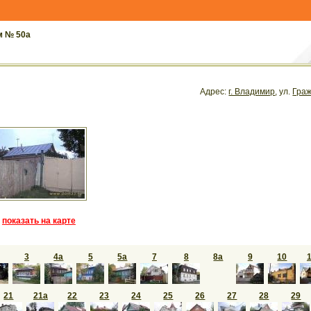
м № 50а
Адрес:
г. Владимир
, ул.
Гра
показать на карте
3
4а
5
5а
7
8
8а
9
10
21
21а
22
23
24
25
26
27
28
29