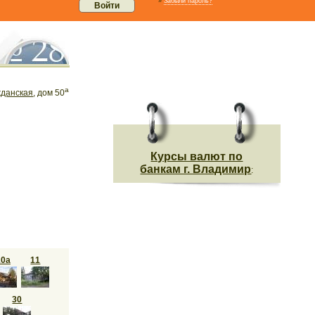
»
Забыли пароль?
а
жданская
, дом 50
Курсы валют по
банкам г. Владимир
:
10а
11
30