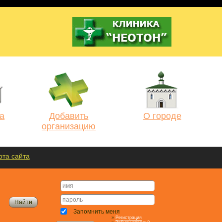
а
Добавить
О городе
организацию
рта сайта
Запомнить меня
»
Регистрация