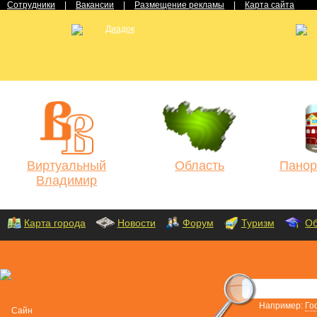
Сотрудники
|
Вакансии
|
Размещение рекламы
|
Карта сайта
Виртуальный
Область
Панор
Владимир
Карта города
Новости
Форум
Туризм
Об
Например:
Го