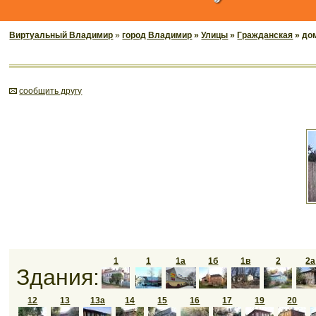
Виртуальный Владимир
»
город Владимир
»
Улицы
»
Гражданская
» до
cообщить другу
1
1
1а
1б
1в
2
2а
Здания:
12
13
13а
14
15
16
17
19
20