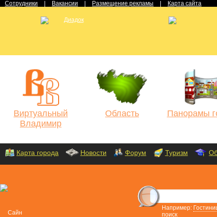
Сотрудники
|
Вакансии
|
Размещение рекламы
|
Карта сайта
Виртуальный
Область
Панорамы г
Владимир
Карта города
Новости
Форум
Туризм
Об
Например:
Гостини
поиск