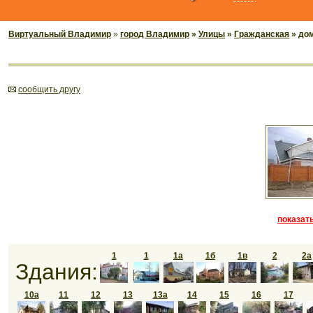
Виртуальный Владимир
»
город Владимир
»
Улицы
»
Гражданская
» до
cообщить другу
показать
1
1
1а
1б
1в
2
2а
Здания:
10а
11
12
13
13а
14
15
16
17