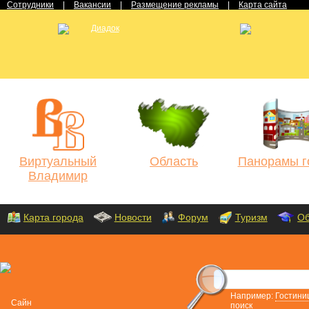
Сотрудники
|
Вакансии
|
Размещение рекламы
|
Карта сайта
Виртуальный
Область
Панорамы г
Владимир
Карта города
Новости
Форум
Туризм
Об
Например:
Гостини
поиск