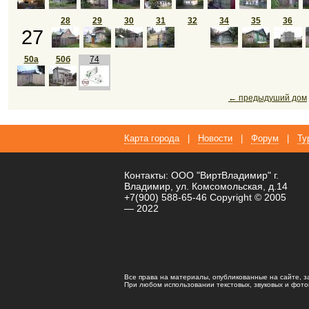
28
29
30
31
32
34
35
36
27
50а
50б
74
← предыдуший дом
Карта города
|
Новости
|
Форум
|
Ту
Контакты: ООО "ВиртВладимир" г.
Владимир, ул. Комсомольская, д.14
+7(900) 588-65-46 Copyright © 2005
— 2022
Все права на материалы, опубликованные на сайте, 
При любом использовании текстовых, звуковых и фотома