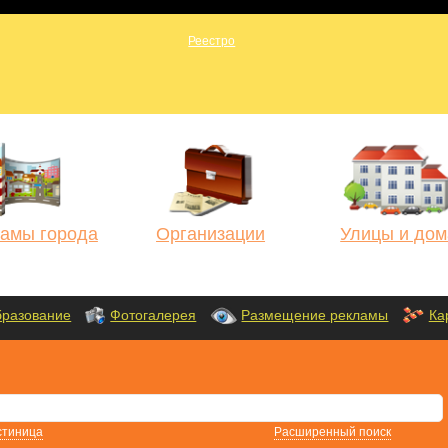
амы города
Организации
Улицы и дом
разование
Фотогалерея
Размещение рекламы
Ка
стиница
Расширенный поиск