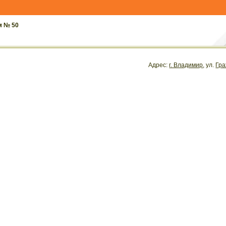
м № 50
Адрес:
г. Владимир
, ул.
Гра