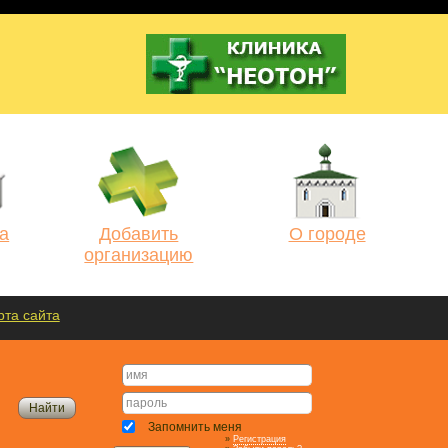
а
Добавить
О городе
организацию
рта сайта
Запомнить меня
»
Регистрация