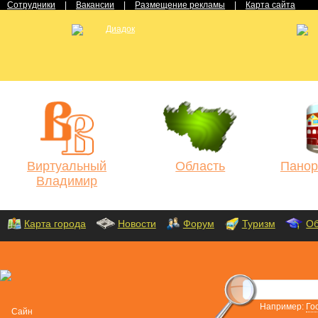
Сотрудники
|
Вакансии
|
Размещение рекламы
|
Карта сайта
Виртуальный
Область
Панор
Владимир
Карта города
Новости
Форум
Туризм
Об
Например:
Го