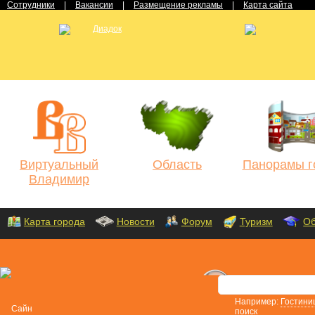
Сотрудники
|
Вакансии
|
Размещение рекламы
|
Карта сайта
Виртуальный
Область
Панорамы г
Владимир
Карта города
Новости
Форум
Туризм
Об
Например:
Гостини
поиск