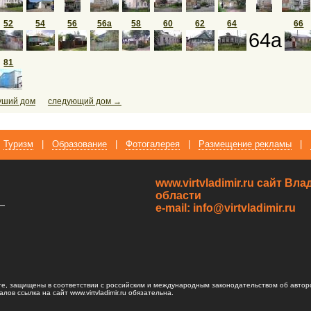
52
54
56
56а
58
60
62
64
66
64а
81
уший дом
следующий дом →
Туризм
|
Образование
|
Фотогалерея
|
Размещение рекламы
|
www.virtvladimir.ru cайт В
области
—
e-mail: info@virtvladimir.ru
те, защищены в соответствии с российским и международным законодательством об автор
ов ссылка на сайт www.virtvladimir.ru обязательна.