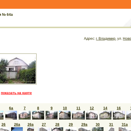
м № 64а
Адрес:
г. Владимир
, ул.
Ново
показать на карте
6а
7
8
9
10
11
12
14
16
26
26а
26а
27
28
29
29а
30
31
31а