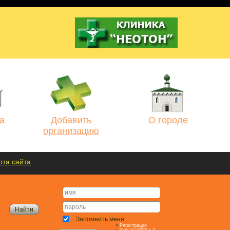
а
Добавить
О городе
организацию
рта сайта
Запомнить меня
»
Регистрация