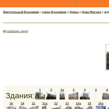
Виртуальный Владимир
»
город Владимир
»
Улицы
»
Ново-Ямская
» до
cообщить другу
1
2
2а
3
4
5
6
Здания:
18
19
21
21а
22
23
23а
25
25а