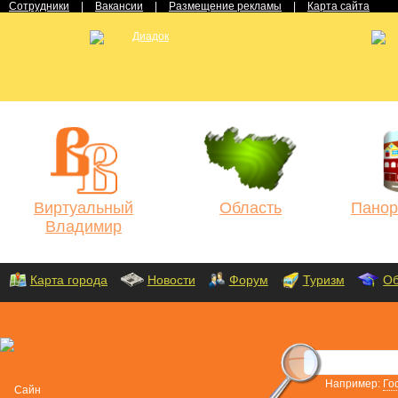
Сотрудники
|
Вакансии
|
Размещение рекламы
|
Карта сайта
Виртуальный
Область
Панор
Владимир
Карта города
Новости
Форум
Туризм
Об
Например:
Го