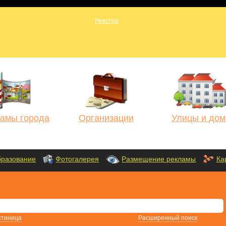
амы города
Организации
Улицы и дом
разование
Фотогалерея
Размещение рекламы
Ка
стиница
Расширенный поиск