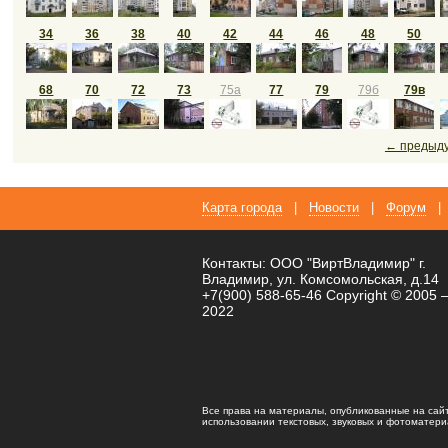
34
36
38
40
42
44
46
48
50
68
70
72
73
75а
77
79
79б
79в
← предыд
Карта города
|
Новости
|
Форум
|
Контакты: ООО "ВиртВладимир" г.
Владимир, ул. Комсомольская, д.14
+7(900) 588-65-46 Copyright © 2005 
2022
Все права на материалы, опубликованные на сай
использовании текстовых, звуковых и фотоматериал