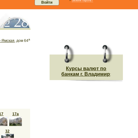
»
Забыли пароль?
а
-Ямская
, дом 64
Курсы валют по
банкам г. Владимир
:
17
17а
32