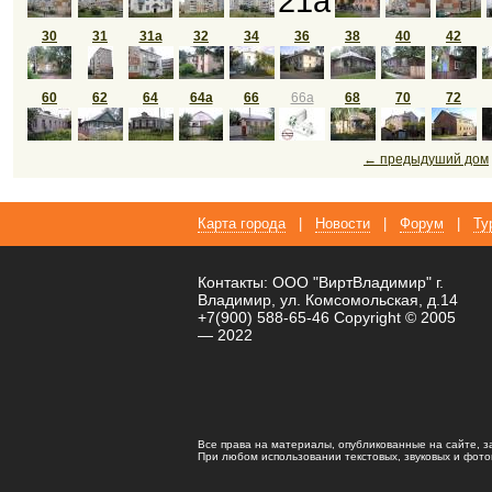
21а
30
31
31а
32
34
36
38
40
42
60
62
64
64а
66
66а
68
70
72
← предыдуший дом
Карта города
|
Новости
|
Форум
|
Ту
Контакты: ООО "ВиртВладимир" г.
Владимир, ул. Комсомольская, д.14
+7(900) 588-65-46 Copyright © 2005
— 2022
Все права на материалы, опубликованные на сайте, 
При любом использовании текстовых, звуковых и фотома