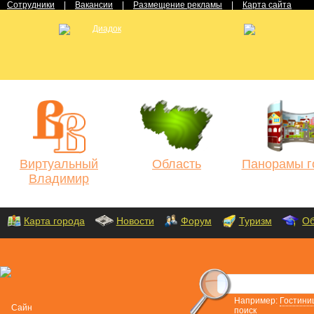
Сотрудники
|
Вакансии
|
Размещение рекламы
|
Карта сайта
Виртуальный
Область
Панорамы г
Владимир
Карта города
Новости
Форум
Туризм
Об
Например:
Гостини
поиск