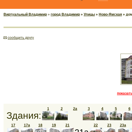
Виртуальный Владимир
»
город Владимир
»
Улицы
»
Ново-Ямская
» до
cообщить другу
показать
1
2
2а
3
4
5
6
Здания:
17
17а
18
19
21
22
23
23а