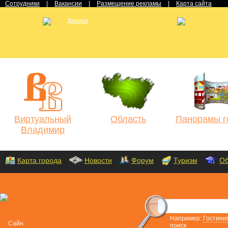
Сотрудники
|
Вакансии
|
Размещение рекламы
|
Карта сайта
Виртуальный
Область
Панорамы г
Владимир
Карта города
Новости
Форум
Туризм
Об
Например:
Гостини
поиск