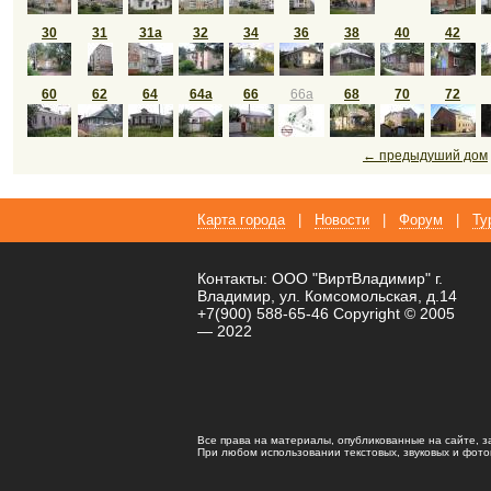
30
31
31а
32
34
36
38
40
42
60
62
64
64а
66
66а
68
70
72
← предыдуший дом
Карта города
|
Новости
|
Форум
|
Ту
Контакты: ООО "ВиртВладимир" г.
Владимир, ул. Комсомольская, д.14
+7(900) 588-65-46 Copyright © 2005
— 2022
Все права на материалы, опубликованные на сайте, 
При любом использовании текстовых, звуковых и фотома