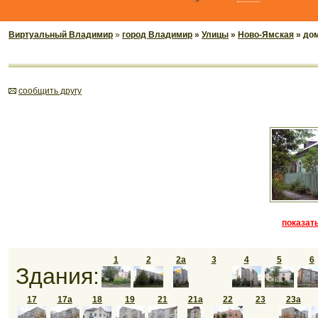
Виртуальный Владимир
»
город Владимир
»
Улицы
»
Ново-Ямская
» до
cообщить другу
показать
1
2
2а
3
4
5
6
Здания:
17
17а
18
19
21
21а
22
23
23а