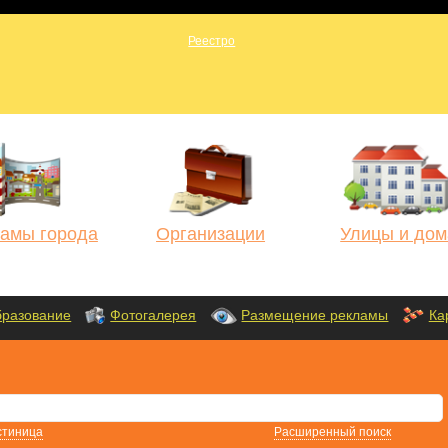
амы города
Организации
Улицы и дом
разование
Фотогалерея
Размещение рекламы
Ка
стиница
Расширенный поиск