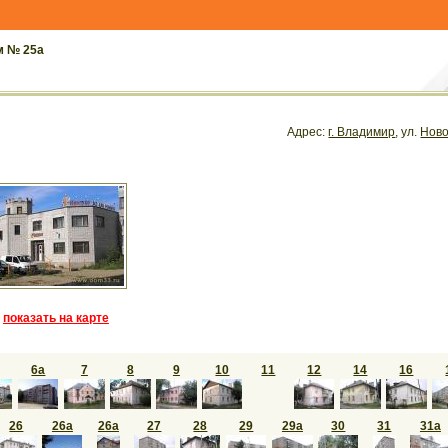
м № 25а
Адрес:
г. Владимир
, ул.
Ново
показать на карте
6а
7
8
9
10
11
12
14
16
26
26а
26а
27
28
29
29а
30
31
31а