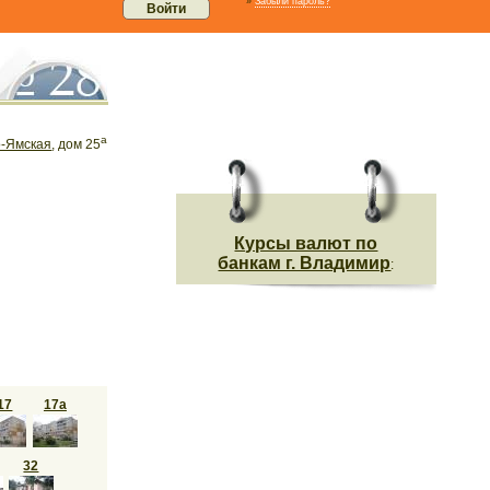
»
Забыли пароль?
а
-Ямская
, дом 25
Курсы валют по
банкам г. Владимир
:
17
17а
32