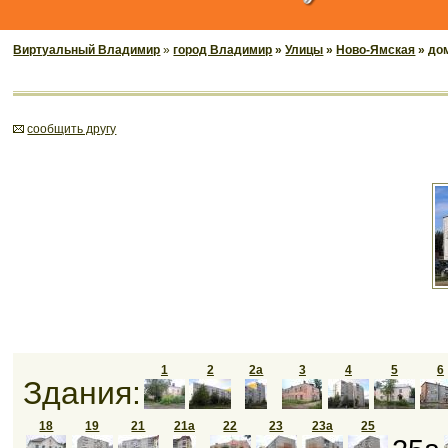
Виртуальный Владимир
»
город Владимир
»
Улицы
»
Ново-Ямская
» до
cообщить другу
1
2
2а
3
4
5
6
Здания:
18
19
21
21а
22
23
23а
25