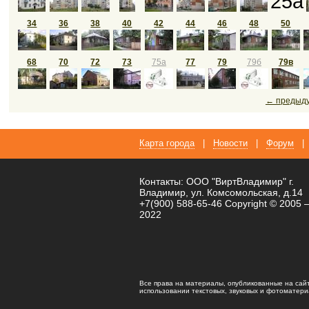
25а
34
36
38
40
42
44
46
48
50
68
70
72
73
75а
77
79
79б
79в
← предыд
Карта города
|
Новости
|
Форум
|
Контакты: ООО "ВиртВладимир" г.
Владимир, ул. Комсомольская, д.14
+7(900) 588-65-46 Copyright © 2005 
2022
Все права на материалы, опубликованные на сай
использовании текстовых, звуковых и фотоматериал