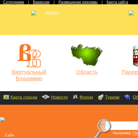
Сотрудники
|
Вакансии
|
Размещение рекламы
|
Карта сайта
Виртуальный
Область
Панор
Владимир
Карта города
Новости
Форум
Туризм
Об
Например:
Го