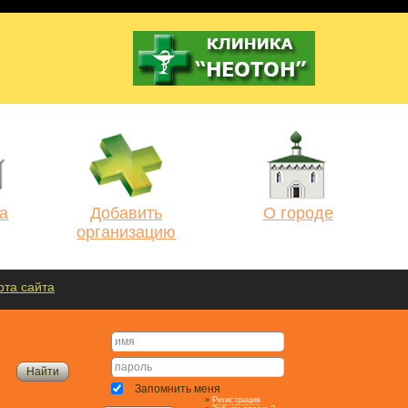
а
Добавить
О городе
организацию
рта сайта
Запомнить меня
»
Регистрация