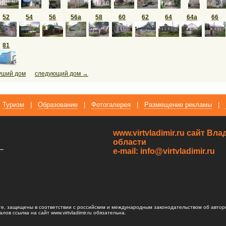
52
54
56
56а
58
60
62
64
64а
66
81
уший дом
следующий дом →
Туризм
|
Образование
|
Фотогалерея
|
Размещение рекламы
|
www.virtvladimir.ru cайт В
области
—
e-mail: info@virtvladimir.ru
те, защищены в соответствии с российским и международным законодательством об автор
ов ссылка на сайт www.virtvladimir.ru обязательна.