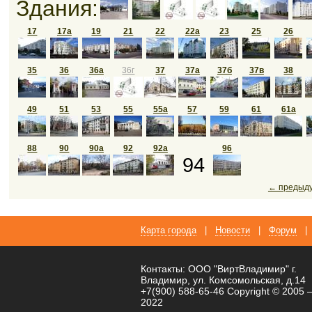
Здания:
17
17а
19
21
22
22а
23
25
26
35
36
36а
36г
37
37а
37б
37в
38
49
51
53
55
55а
57
59
61
61а
88
90
90а
92
92а
96
94
← предыд
Карта города
|
Новости
|
Форум
|
Контакты: ООО "ВиртВладимир" г.
Владимир, ул. Комсомольская, д.14
+7(900) 588-65-46 Copyright © 2005 
2022