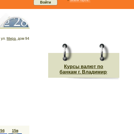
»
Забыли пароль?
, ул.
Мира
, дом 94
Курсы валют по
банкам г. Владимир
:
15б
15в