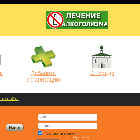
а
Добавить
О городе
организацию
рта сайта
Запомнить меня
»
Регистрация