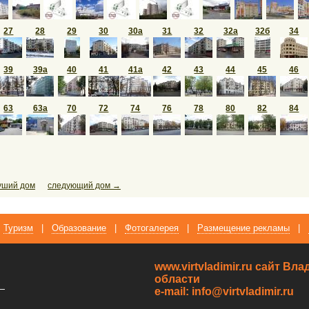
27
28
29
30
30а
31
32
32а
32б
34
39
39а
40
41
41а
42
43
44
45
46
63
63а
70
72
74
76
78
80
82
84
уший дом
следующий дом →
Туризм
|
Образование
|
Фотогалерея
|
Размещение рекламы
|
www.virtvladimir.ru cайт В
области
—
e-mail: info@virtvladimir.ru