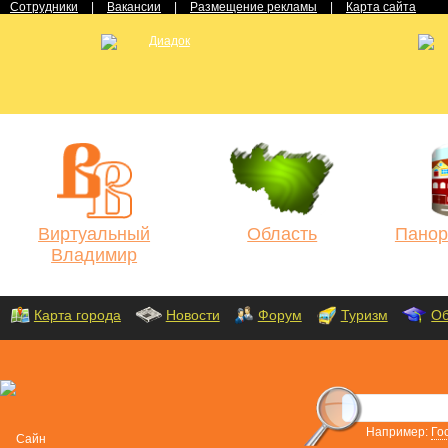
Сотрудники
|
Вакансии
|
Размещение рекламы
|
Карта сайта
Виртуальный
Область
Панор
Владимир
Карта города
Новости
Форум
Туризм
Об
Например:
Го