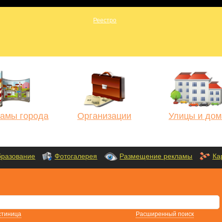
амы города
Организации
Улицы и дом
разование
Фотогалерея
Размещение рекламы
Ка
стиница
Расширенный поиск