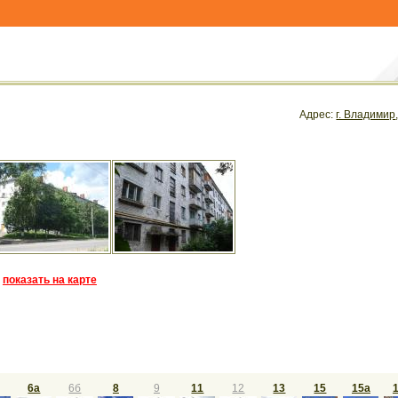
Адрес:
г. Владимир
показать на карте
6а
6б
8
9
11
12
13
15
15а