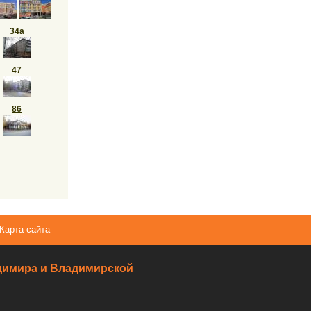
34а
47
86
Карта сайта
ладимира и Владимирской