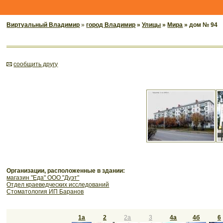
Виртуальный Владимир
»
город Владимир
»
Улицы
»
Мира
» дом № 94
cообщить другу
Организации, расположенные в здании:
магазин "Еда" ООО "Дуэт"
Отдел краеведческих исследований
Стоматология ИП Баранов
1а
2
2а
3
4а
4б
6