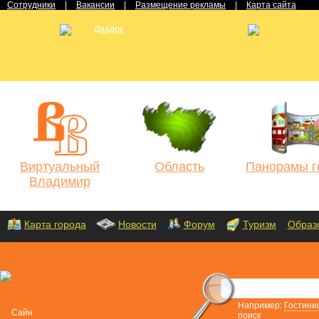
Сотрудники
|
Вакансии
|
Размещение рекламы
|
Карта сайта
Виртуальный
Область
Панорамы г
Владимир
Карта города
Новости
Форум
Туризм
Образ
Например:
Гостини
поиск