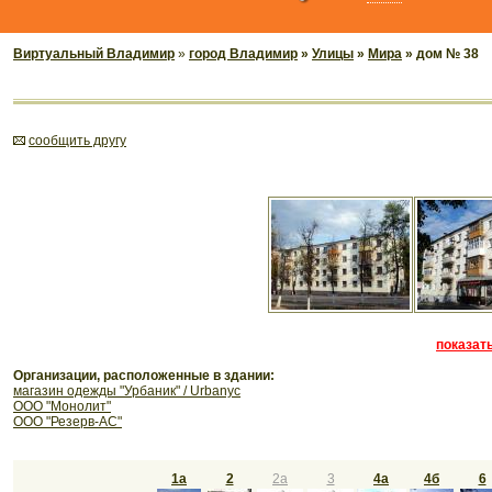
Виртуальный Владимир
»
город Владимир
»
Улицы
»
Мира
» дом № 38
cообщить другу
показать
Организации, расположенные в здании:
магазин одежды "Урбаник" / Urbanyc
ООО "Монолит"
ООО "Резерв-АС"
1а
2
2а
3
4а
4б
6