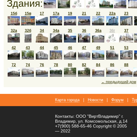
Здания:
15б
15в
17
17а
19
21
22
22а
23
32а
32б
34
34а
35
36
36а
36г
37
42
43
44
45
46
47
49
51
53
72
74
76
78
80
82
84
86
88
← предыдуший дом
Карта города
|
Новости
|
Форум
|
Ту
Контакты: ООО "ВиртВладимир" г.
Владимир, ул. Комсомольская, д.14
+7(900) 588-65-46 Copyright © 2005
— 2022