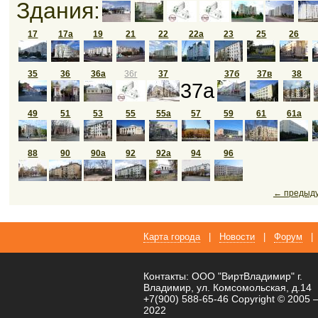
Здания:
17
17а
19
21
22
22а
23
25
26
35
36
36а
36г
37
37б
37в
38
37а
49
51
53
55
55а
57
59
61
61а
88
90
90а
92
92а
94
96
← предыд
Карта города
|
Новости
|
Форум
|
Контакты: ООО "ВиртВладимир" г.
Владимир, ул. Комсомольская, д.14
+7(900) 588-65-46 Copyright © 2005 
2022