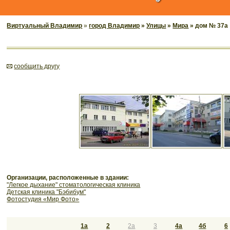
Виртуальный Владимир
»
город Владимир
»
Улицы
»
Мира
» дом № 37а
cообщить другу
Организации, расположенные в здании:
"Легкое дыхание" стоматологическая клиника
Детская клиника "Бэбибум"
Фотостудия «Мир Фото»
1а
2
2а
3
4а
4б
6