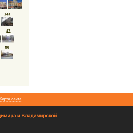
34а
47
86
Карта сайта
ладимира и Владимирской