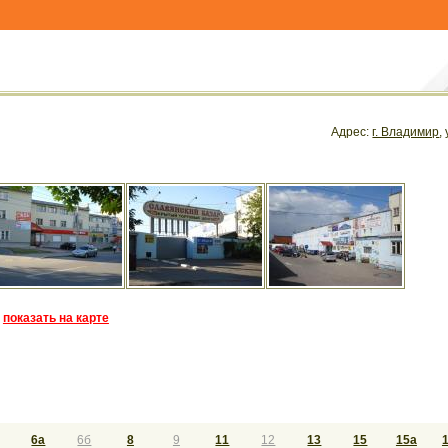
Адрес:
г. Владимир
,
показать на карте
6а
6б
8
9
11
12
13
15
15а