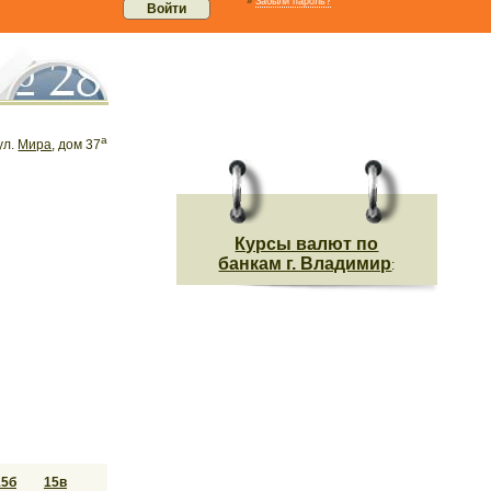
»
Забыли пароль?
а
 ул.
Мира
, дом 37
Курсы валют по
банкам г. Владимир
:
15б
15в