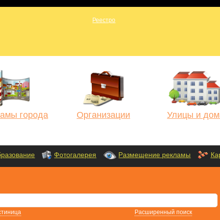
амы города
Организации
Улицы и дом
разование
Фотогалерея
Размещение рекламы
Ка
стиница
Расширенный поиск