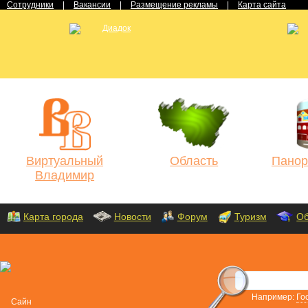
Сотрудники
|
Вакансии
|
Размещение рекламы
|
Карта сайта
Виртуальный
Область
Панор
Владимир
Карта города
Новости
Форум
Туризм
Об
Например:
Го