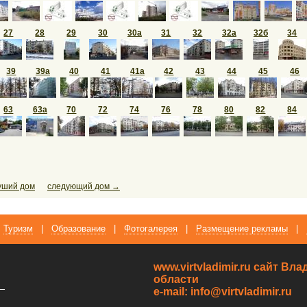
27
28
29
30
30а
31
32
32а
32б
34
39
39а
40
41
41а
42
43
44
45
46
63
63а
70
72
74
76
78
80
82
84
уший дом
следующий дом →
Туризм
|
Образование
|
Фотогалерея
|
Размещение рекламы
|
www.virtvladimir.ru cайт В
области
—
e-mail: info@virtvladimir.ru