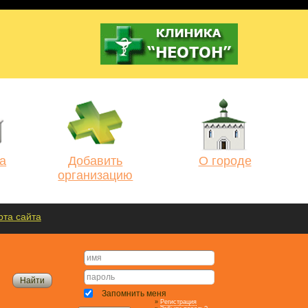
а
Добавить
О городе
организацию
рта сайта
Запомнить меня
»
Регистрация