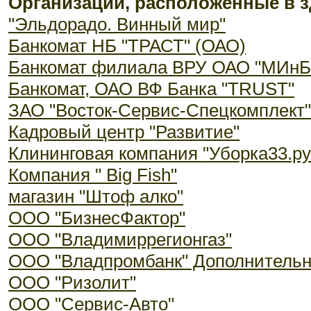
Организации, расположенные в з
"Эльдорадо. Винный мир"
Банкомат НБ "ТРАСТ" (ОАО)
Банкомат филиала ВРУ ОАО "МИнБ
Банкомат, ОАО ВФ Банка "TRUST"
ЗАО "Восток-Сервис-Спецкомплект"
Кадровый центр "Развитие"
Клининговая компания "Уборка33.ру
Компания " Big Fish"
магазин "Штоф алко"
ООО "БизнесФактор"
ООО "Владимиррегионгаз"
ООО "Владпромбанк" Дополнитель
ООО "Ризолит"
ООО "Сервис-Авто"