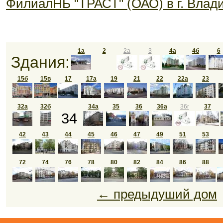
ФилиалНБ "ТРАСТ" (ОАО) в г. Влад
1а
2
2а
3
4а
4б
6
Здания:
15б
15в
17
17а
19
21
22
22а
23
32а
32б
34а
35
36
36а
36г
37
34
42
43
44
45
46
47
49
51
53
72
74
76
78
80
82
84
86
88
← предыдуший дом