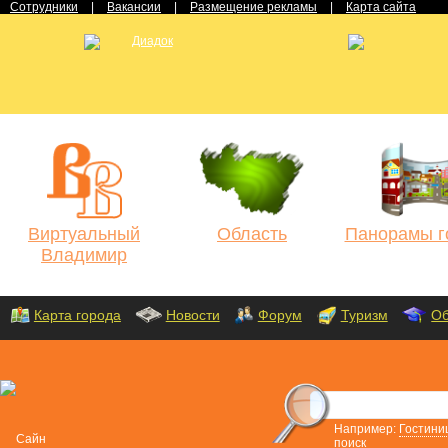
Сотрудники
|
Вакансии
|
Размещение рекламы
|
Карта сайта
Виртуальный
Область
Панорамы г
Владимир
Карта города
Новости
Форум
Туризм
Об
Например:
Гостини
поиск