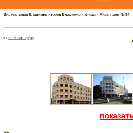
Виртуальный Владимир
»
город Владимир
»
Улицы
»
Мира
» дом № 34
cообщить другу
показать