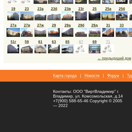
19
23
23а
23б
23в
23г
25
25а
25б
27а
27в
27ж
29
29а
29б
29д
31
33
51г
59
61
63
65
67
69
71
← предыдуший дом
Карта города
|
Новости
|
Форум
|
Ту
Контакты: ООО "ВиртВладимир" г.
Владимир, ул. Комсомольская, д.14
+7(900) 588-65-46 Copyright © 2005
— 2022