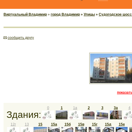
Виртуальный Владимир
»
город Владимир
»
Улицы
»
Судогодское шосс
cообщить другу
показать
0
1
1а
2
3
3а
4
Здания:
12г
13
15
15а
15б
15в
15г
15д
15е