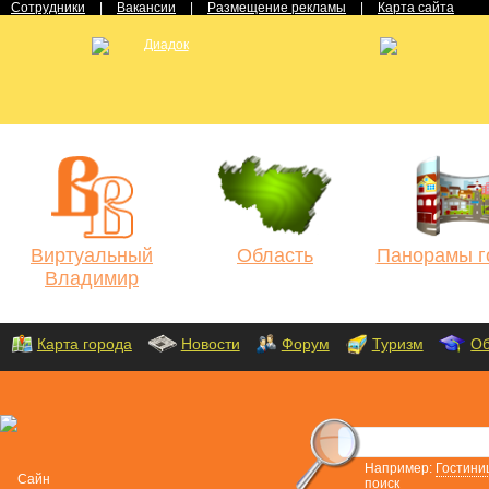
Сотрудники
|
Вакансии
|
Размещение рекламы
|
Карта сайта
Виртуальный
Область
Панорамы г
Владимир
Карта города
Новости
Форум
Туризм
Об
Например:
Гостини
поиск