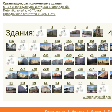
Организации, расположенные в здании:
МБУК «Парк культуры и отдыха «Загородный»
Пейнтбольный клуб "Точка"
Праздничное агентство «Скуки Нет»
0
1
1а
2
3
3а
Здания:
11б
12г
13
15
15а
15б
15в
15г
15д
17г
19
23
23а
23б
23в
23г
25
25а
27
27а
27в
27ж
29
29а
29б
29д
31
51
51г
59
61
63
65
67
69
71
← предыдуший дом
Карта города
|
Новости
|
Форум
|
Ту