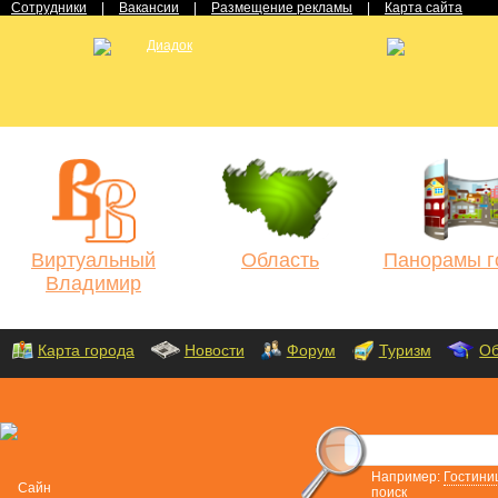
Сотрудники
|
Вакансии
|
Размещение рекламы
|
Карта сайта
Виртуальный
Область
Панорамы г
Владимир
Карта города
Новости
Форум
Туризм
Об
Например:
Гостини
поиск