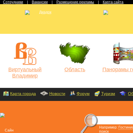
Сотрудники
|
Вакансии
|
Размещение рекламы
|
Карта сайта
Виртуальный
Область
Панорамы г
Владимир
Карта города
Новости
Форум
Туризм
Об
Например:
Гостини
поиск