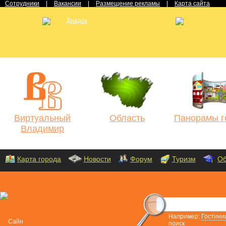
Сотрудники
|
Вакансии
|
Размещение рекламы
|
Карта сайта
Виртуальный
Область
Панорамы г
Владимир
Карта города
Новости
Форум
Туризм
Об
Например:
Гостини
поиск