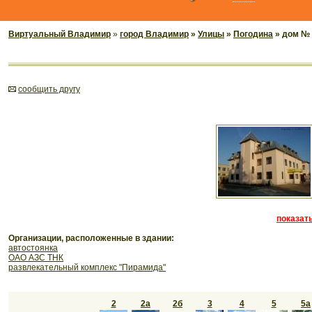
Виртуальный Владимир
»
город Владимир
»
Улицы
»
Погодина
» дом № 
cообщить другу
показать
Организации, расположенные в здании:
автостоянка
ОАО АЗС ТНК
развлекательный комплекс "Пирамида"
2
2а
2б
3
4
5
5а