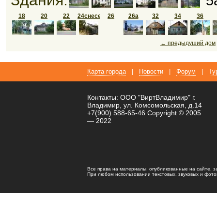
Здания:
5
18
20
22
24снесен
26
26а
32
34
36
← предыдуший дом
Карта города
|
Новости
|
Форум
|
Ту
Контакты: ООО "ВиртВладимир" г.
Владимир, ул. Комсомольская, д.14
+7(900) 588-65-46 Copyright © 2005
— 2022
Все права на материалы, опубликованные на сайте, 
При любом использовании текстовых, звуковых и фотома