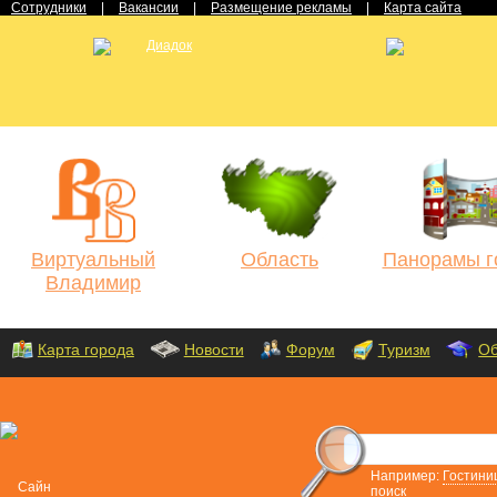
Сотрудники
|
Вакансии
|
Размещение рекламы
|
Карта сайта
Виртуальный
Область
Панорамы г
Владимир
Карта города
Новости
Форум
Туризм
Об
Например:
Гостини
поиск