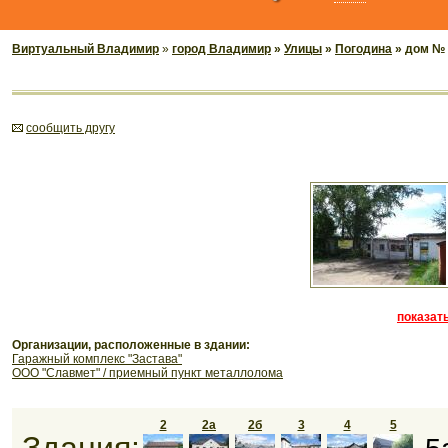
Виртуальный Владимир
»
город Владимир
»
Улицы
»
Погодина
» дом № 
cообщить другу
показать
Организации, расположенные в здании:
Гаражный комплекс "Застава"
ООО "Славмет" / приемный пункт металлолома
2
2а
2б
3
4
5