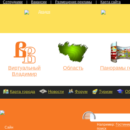
Сотрудники
|
Вакансии
|
Размещение рекламы
|
Карта сайта
Виртуальный
Область
Панорамы г
Владимир
Карта города
Новости
Форум
Туризм
Об
Например:
Гостини
поиск