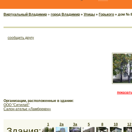
Виртуальный Владимир
»
город Владимир
»
Улицы
»
Горького
» дом № 
cообщить другу
показать
Организации, расположенные в здании:
ООО "Ситилаб"
Салон-ателье «Ламбрекен»
1
2а
3а
5
8
10
12
Здания: