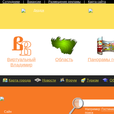
Сотрудники
|
Вакансии
|
Размещение рекламы
|
Карта сайта
Виртуальный
Область
Панорамы г
Владимир
Карта города
Новости
Форум
Туризм
Об
Например:
Гостини
поиск