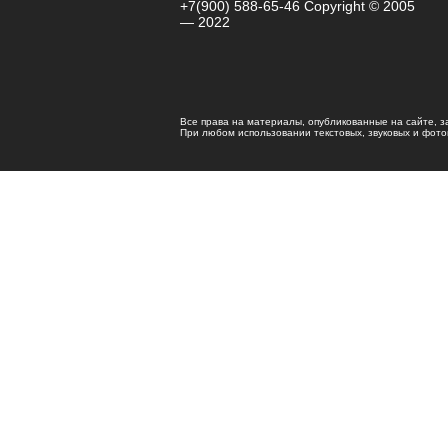
+7(900) 588-65-46 Copyright © 2005
— 2022
Все права на материалы, опубликованные на сайте, 
При любом использовании текстовых, звуковых и фотома