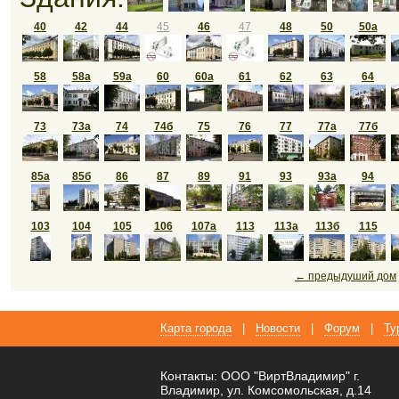
40
42
44
45
46
47
48
50
50а
58
58а
59а
60
60а
61
62
63
64
73
73а
74
74б
75
76
77
77а
77б
85а
85б
86
87
89
91
93
93а
94
103
104
105
106
107а
113
113а
113б
115
← предыдуший дом
Карта города
|
Новости
|
Форум
|
Ту
Контакты: ООО "ВиртВладимир" г.
Владимир, ул. Комсомольская, д.14