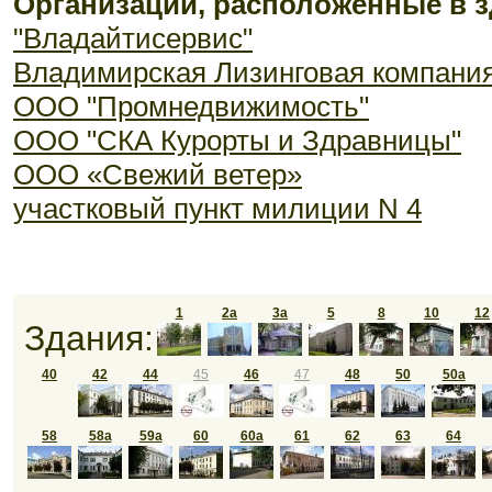
Организации, расположенные в з
"Владайтисервис"
Владимирская Лизинговая компани
ООО "Промнедвижимость"
ООО "СКА Курорты и Здравницы"
ООО «Свежий ветер»
участковый пункт милиции N 4
1
2а
3а
5
8
10
12
Здания:
40
42
44
45
46
47
48
50
50а
58
58а
59а
60
60а
61
62
63
64