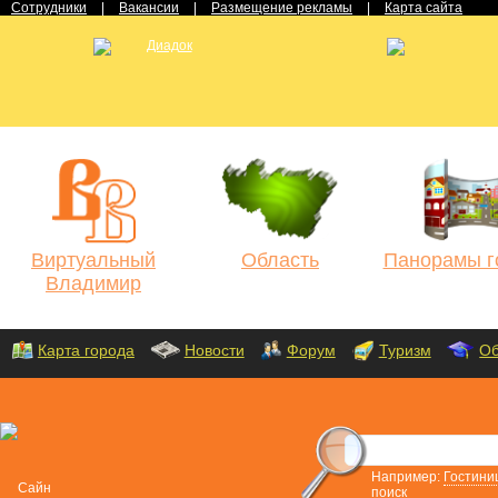
Сотрудники
|
Вакансии
|
Размещение рекламы
|
Карта сайта
Виртуальный
Область
Панорамы г
Владимир
Карта города
Новости
Форум
Туризм
Об
Например:
Гостини
поиск