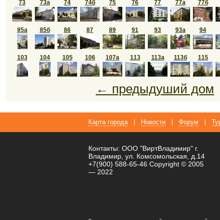
73
73а
74
74б
75
76
77
77а
77б
85а
85б
86
87
89
91
93
93а
94
103
104
105
106
107а
113
113а
113б
115
← предыдуший дом
Карта города
|
Новости
|
Форум
|
Ту
Контакты: ООО "ВиртВладимир" г.
Владимир, ул. Комсомольская, д.14
+7(900) 588-65-46 Copyright © 2005
— 2022