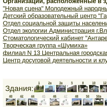
Организации, расположенные в з
"Новая сцена" Молодежный народны
Детский образовательный центр "Г
Отдел социальной защиты населен
Отдел экологии Администрация г.В
Стоматологический кабинет "Антаре
Творческая группа «Шумиха»
филиал N 13 Центральная городска
Центр досуговой деятельности и к
1
2а
3а
5
8
10
12
Здания:
40
42
44
45
46
47
48
50
50а