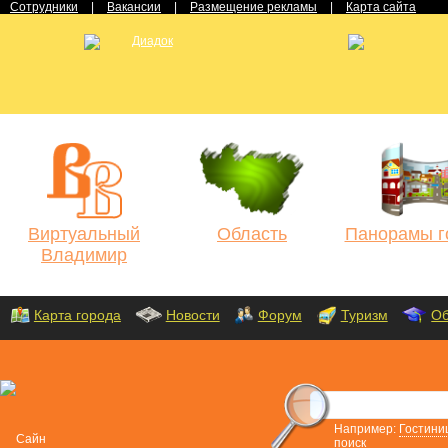
Сотрудники
|
Вакансии
|
Размещение рекламы
|
Карта сайта
Виртуальный
Область
Панорамы г
Владимир
Карта города
Новости
Форум
Туризм
Об
Например:
Гостини
поиск