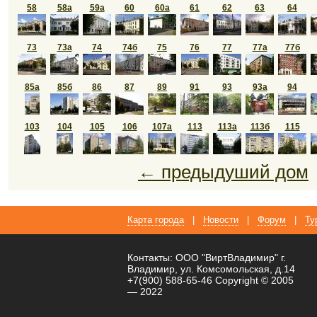
58
58а
59а
60
60а
61
62
63
64
73
73а
74
74б
75
76
77
77а
77б
85а
85б
86
87
89
91
93
93а
94
103
104
105
106
107а
113
113а
113б
115
← предыдуший дом
Карта города
|
Новости
|
Форум
|
Ту
Контакты: ООО "ВиртВладимир" г.
Владимир, ул. Комсомольская, д.14
+7(900) 588-65-46 Copyright © 2005
— 2022