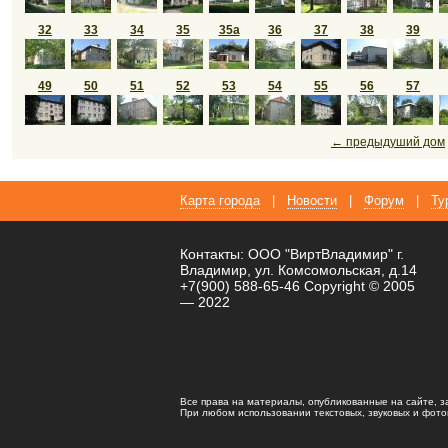
32
33
34
35
35а
36
37
38
39
49
50
51
52
53
54
55
56
57
← предыдуший дом
Карта города
|
Новости
|
Форум
|
Ту
Контакты: ООО "ВиртВладимир" г.
Владимир, ул. Комсомольская, д.14
+7(900) 588-65-46 Copyright © 2005
— 2022
Все права на материалы, опубликованные на сайте, 
При любом использовании текстовых, звуковых и фотома