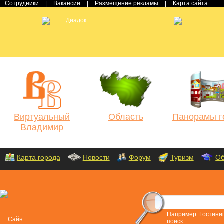
Сотрудники
|
Вакансии
|
Размещение рекламы
|
Карта сайта
Виртуальный
Область
Панорамы г
Владимир
Карта города
Новости
Форум
Туризм
Об
Например:
Гостини
поиск