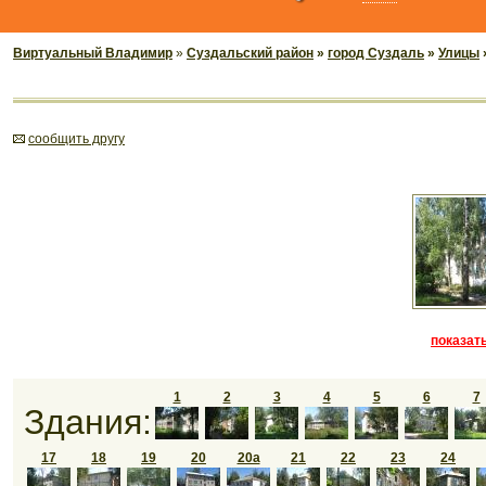
Виртуальный Владимир
»
Суздальский район
»
город Суздаль
»
Улицы
cообщить другу
показать
1
2
3
4
5
6
7
Здания:
17
18
19
20
20а
21
22
23
24