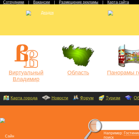
Сотрудники
|
Вакансии
|
Размещение рекламы
|
Карта сайта
Виртуальный
Область
Панорамы г
Владимир
Карта города
Новости
Форум
Туризм
Об
Например:
Гостини
поиск