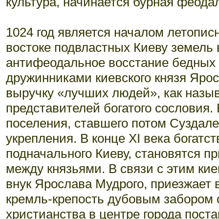
культура, начинается бурная феода
1024 год является началом летопис
востоке подвластных Киеву земель 
антифеодальное восстание бедных
дружинниками киевского князя Яро
выручку «лучших людей», как назыв
представителей богатого сословия. 
поселения, ставшего потом Суздал
укрепления. В конце XI века богатст
подначального Киеву, становятся 
между князьями. В связи с этим ки
внук Ярослава Мудрого, приезжает 
кремль-крепость дубовым забором 
христианства в центре города пост