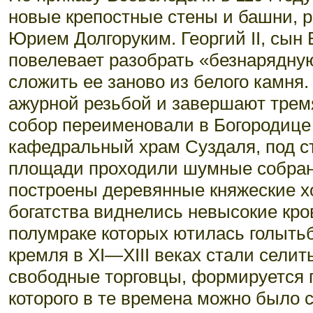
новые крепостные стены и башни, 
Юрием Долгоруким. Георгий II, сын
повелевает разобрать «безнарядну
сложить ее заново из белого камня.
ажурной резьбой и завершают трем
собор переименовали в Богородице
кафедральный храм Суздаля, под ст
площади проходили шумные собран
построены деревянные княжеские хо
богатства виднелись невысокие кро
полумраке которых ютилась голыть
кремля в XI—XIII веках стали сели
свободные торговцы, формируется 
которого в те времена можно было 