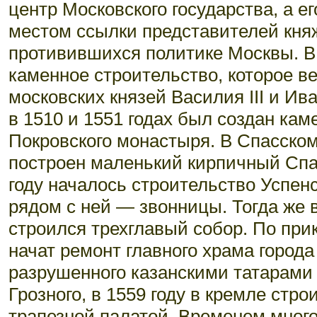
центр Московского государства, а 
местом ссылки представителей княж
противившихся политике Москвы. В
каменное строительство, которое в
московских князей Василия III и Ив
в 1510 и 1551 годах был создан ка
Покровского монастыря. В Спасском
построен маленький кирпичный Спа
году началось строительство Успенс
рядом с ней — звонницы. Тогда же
строился трехглавый собор. По прик
начат ремонт главного храма город
разрушенного казанскими татарами 
Грозного, в 1559 году в кремле стр
трапезной палатой. Временем мног