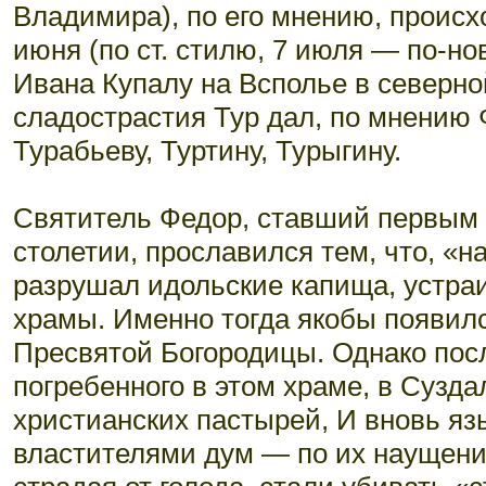
Владимира), по его мнению, происхо
июня (по ст. стилю, 7 июля — по-н
Ивана Купалу на Всполье в северной
сладострастия Тур дал, по мнению 
Турабьеву, Туртину, Турыгину.
Святитель Федор, ставший первым 
столетии, прославился тем, что, «н
разрушал идольские капища, устраи
храмы. Именно тогда якобы появилс
Пресвятой Богородицы. Однако пос
погребенного в этом храме, в Сузда
христианских пастырей, И вновь яз
властителями дум — по их наущени