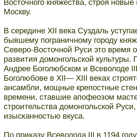
Восточного княжества, строя новые 
Москву.
В середине XII века Суздаль уступа
бывшему пограничному городу княж
Северо-Восточной Руси это время 
развития домонгольской культуры. 
Андрее Боголюбском и Всеволоде II
Боголюбове в XII— XIII веках стро
ансамбли, мощные крепостные стен
времени, ставшие апофеозом масте
строительства домонгольской Руси,
изысканностью вкуса.
По приказу Всеволода III в 1194 го