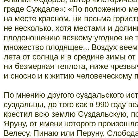
граде Суждале»: «По положению ме
на месте красном, ни весьма горис
не несколько, хотя местами и долин
плодоношению всякому угодное не т
множество плодящее... Воздух веем
лета от солнца и в средине зимы от
ни безмерная теплота, ниже чрезвы
и сносно и к житию человеческому п
По мнению другого суздальского ист
суздальцы, до того как в 990 году 
крестил всю землю Суздальскую, п
Яруну, от имени которого произошл
Велесу, Пинаю или Перуну. Слобод