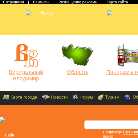
Сотрудники
|
Вакансии
|
Размещение рекламы
|
Карта сайта
Виртуальный
Область
Панорамы г
Владимир
Карта города
Новости
Форум
Туризм
Об
Например:
Гостини
поиск