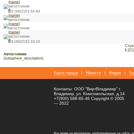
{name}
автостоянки
8 (4922)53-54-94
{name}
автостоянки
{name}
автостоянки
{name}
автостоянки
8 (4922)32-10-10
Стра
1
[2]
[
автостоянки
{subsphere_description}
Карта города
|
Новости
|
Форум
|
Ту
Контакты: ООО "ВиртВладимир" г.
Владимир, ул. Комсомольская, д.14
+7(900) 588-65-46 Copyright © 2005
— 2022
Все права на материалы, опубликованные на сайте, 