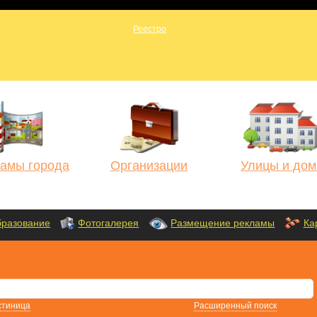
амы города
Организации
Улицы и дом
разование
Фотогалерея
Размещение рекламы
Ка
стиница
Расширенный поиск