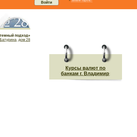
»
Забыли пароль?
стемный подход»
Батурина
,
дом 28
Курсы валют по
банкам г. Владимир
: