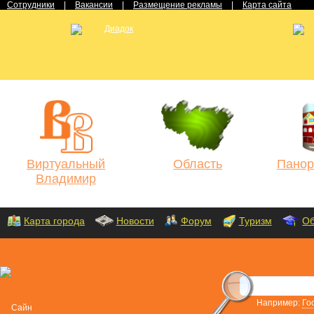
Сотрудники
|
Вакансии
|
Размещение рекламы
|
Карта сайта
Виртуальный
Область
Панор
Владимир
Карта города
Новости
Форум
Туризм
Об
Например:
Го