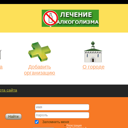
а
Добавить
О городе
организацию
рта сайта
Запомнить меня
»
Регистрация