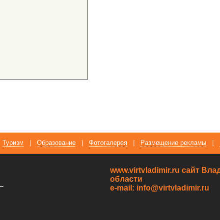
Туризм
|
Образование
|
Фотогалерея
|
Размещение рекламы
|
www.virtvladimir.ru cайт В
области
—
e-mail: info@virtvladimir.ru