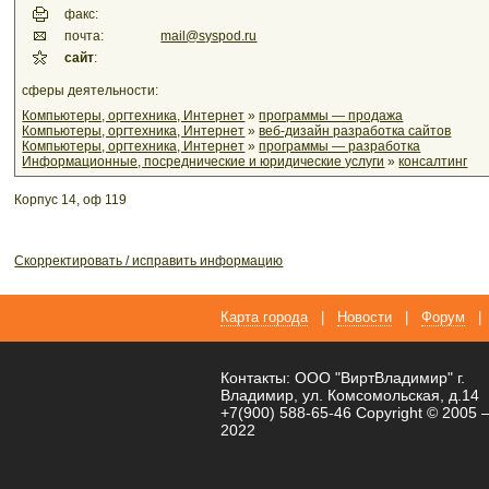
факс:
почта:
mail@syspod.ru
сайт
:
сферы деятельности:
Компьютеры, оргтехника, Интернет
»
программы — продажа
Компьютеры, оргтехника, Интернет
»
веб-дизайн разработка сайтов
Компьютеры, оргтехника, Интернет
»
программы — разработка
Информационные, посреднические и юридические услуги
»
консалтинг
Корпус 14, оф 119
Скорректировать / исправить информацию
Карта города
|
Новости
|
Форум
|
Контакты: ООО "ВиртВладимир" г.
Владимир, ул. Комсомольская, д.14
+7(900) 588-65-46 Copyright © 2005 
2022